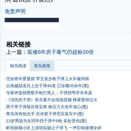
免责声明
-
-
相关链接
上一篇：
装修6年房子毒气仍超标20倍
相关阅读
青岛新闻
·
无知青年爱显摆 带五发步枪子弹上火车被拘留
·
云南越战老兵上交子弹44发 已珍藏30余年(图)
·
专家评盘锦警察开枪打死人：子弹拐弯并非奇迹
·
《消失的子弹》青岛看片会现场震撼 锋幂爱得过火
·
男子寄子弹敲诈珠宝商 称压力大坐牢省心(图)
·
青岛传奇狙击手:百米射子弹壳百发百中(图)
·
13岁男孩为女同学挡子弹中6枪 多处受伤(图)
·
昕苑丽都小区上演现实版让子弹飞 一声巨响玻璃全碎