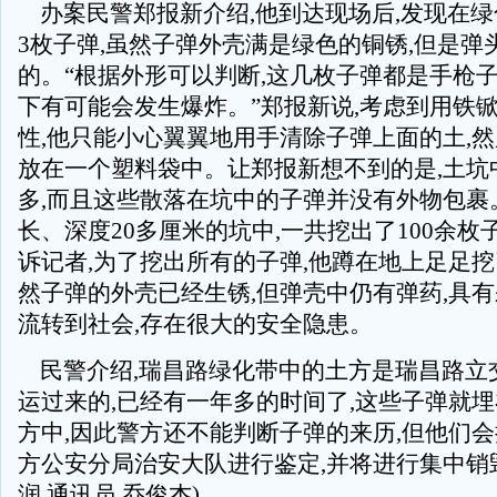
办案民警郑报新介绍,他到达现场后,发现在绿
3枚子弹,虽然子弹外壳满是绿色的铜锈,但是弹
的。“根据外形可以判断,这几枚子弹都是手枪子
下有可能会发生爆炸。”郑报新说,考虑到用铁
性,他只能小心翼翼地用手清除子弹上面的土,
放在一个塑料袋中。让郑报新想不到的是,土坑
多,而且这些散落在坑中的子弹并没有外物包裹
长、深度20多厘米的坑中,一共挖出了100余枚
诉记者,为了挖出所有的子弹,他蹲在地上足足
然子弹的外壳已经生锈,但弹壳中仍有弹药,具有
流转到社会,存在很大的安全隐患。
民警介绍,瑞昌路绿化带中的土方是瑞昌路立
运过来的,已经有一年多的时间了,这些子弹就
方中,因此警方还不能判断子弹的来历,但他们
方公安分局治安大队进行鉴定,并将进行集中销毁
润 通讯员 乔俊杰)