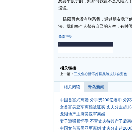
想要个孩子的，到那时我岂不是又陷入
没说。
陈阳再也没有联系我，通过朋友我了解
法。我们每个人都有自己的人生，有时
免责声明
-
-
相关链接
上一篇：
三文鱼心情不好摆臭脸皮肤会变色
相关阅读
青岛新闻
·
中国首富式离婚 分手费200亿港币 分
·
女首富吴亚军离婚被证实 丈夫分走超16
·
龙湖地产主席吴亚军离婚
·
妻子遭强暴怀孕 不育丈夫待其产子后离婚
·
中国女首富吴亚军离婚 丈夫分走超200亿