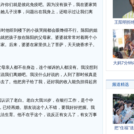
也许你们就是彼此免疫吧。因为没有孩子，我在婆家简
得她儿子没事，问题出在我身上，还暗示过让我们离
时他听到楼下的小孩哭闹都会眼馋得不行。陈阳的姐
她就把孩子放在陈阳的父母家。婆婆就常常对着两个小
婆家。后来，婆婆在家里供上了菩萨，天天烧香求子。
母亲人都不在身边，连个倾诉的人都没有。我没想到
就说我们离婚吧。我没什么好说的，人到了那时候真是
远去了。他把房子给了我，还好我的收入能负担得起房
认识了老白。老白大我10岁，在银行工作，是个中
，已经再婚。朋友说这个人不错，要我好好把握。我
无法生育。他不在乎这个，说反正有女儿了，有女万事