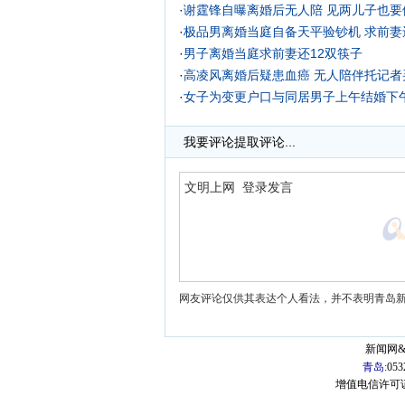
·
谢霆锋自曝离婚后无人陪 见两儿子也要依
·
极品男离婚当庭自备天平验钞机 求前妻还
·
男子离婚当庭求前妻还12双筷子
·
高凌风离婚后疑患血癌 无人陪伴托记者买
·
女子为变更户口与同居男子上午结婚下
·
我要评论
提取评论...
网友评论仅供其表达个人看法，并不表明青岛