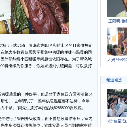
供热已正式启动，青岛市内四区和崂山区的11家供热企
。在绝大多数青岛居民享受集中供暖的便捷与温暖的同
、因外部纠纷小区断暖等问题也依旧存在。为了帮岛城
8000将继续为你服务，你如果遇到供暖问题，可以拨打
供暖质量的一件好事，但是对于家住四方区河清路34
烦恼。“去年调试了一整年供暖温度都不达标，今年
不够。”闫先生拨打早报热线82888000反映说。
年进行了管网升级改造，但不曾想改造结束后，室内
闫先生多次找到供热单位，管线安装人员也到他家中维