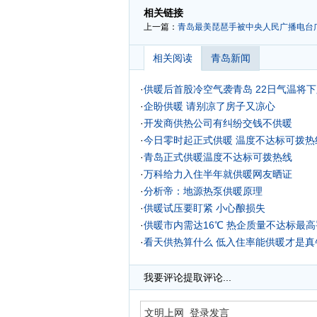
相关链接
上一篇：
青岛最美琵琶手被中央人民广播电台
相关阅读
青岛新闻
·
供暖后首股冷空气袭青岛 22日气温将下
·
企盼供暖 请别凉了房子又凉心
·
开发商供热公司有纠纷交钱不供暖
·
今日零时起正式供暖 温度不达标可拨热线
·
青岛正式供暖温度不达标可拨热线
·
万科给力入住半年就供暖网友晒证
·
分析帝：地源热泵供暖原理
·
供暖试压要盯紧 小心酿损失
·
供暖市内需达16℃ 热企质量不达标最
·
看天供热算什么 低入住率能供暖才是真
·
我要评论
提取评论...