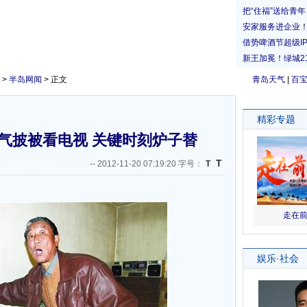
>
半岛网闻
> 正文
青岛天气
|
百
气披被看电视 关键时刻炉子替
T
--
2012-11-20 07:19:20 字号：
T