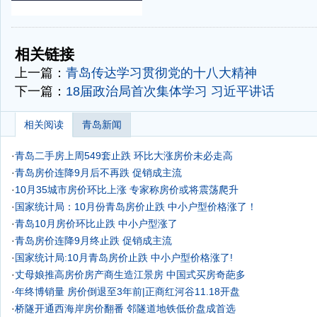
-
-
相关链接
上一篇：
青岛传达学习贯彻党的十八大精神
下一篇：
18届政治局首次集体学习 习近平讲话
相关阅读
青岛新闻
·
青岛二手房上周549套止跌 环比大涨房价未必走高
·
青岛房价连降9月后不再跌 促销成主流
·
10月35城市房价环比上涨 专家称房价或将震荡爬升
·
国家统计局：10月份青岛房价止跌 中小户型价格涨了！
·
青岛10月房价环比止跌 中小户型涨了
·
青岛房价连降9月终止跌 促销成主流
·
国家统计局:10月青岛房价止跌 中小户型价格涨了!
·
丈母娘推高房价房产商生造江景房 中国式买房奇葩多
·
年终博销量 房价倒退至3年前|正商红河谷11.18开盘
·
桥隧开通西海岸房价翻番 邻隧道地铁低价盘成首选