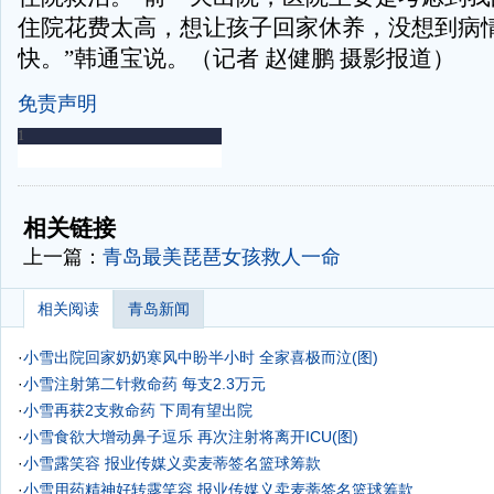
住院花费太高，想让孩子回家休养，没想到病
快。”韩通宝说。（记者 赵健鹏 摄影报道）
免责声明
-
-
相关链接
上一篇：
青岛最美琵琶女孩救人一命
相关阅读
青岛新闻
·
小雪出院回家奶奶寒风中盼半小时 全家喜极而泣(图)
·
小雪注射第二针救命药 每支2.3万元
·
小雪再获2支救命药 下周有望出院
·
小雪食欲大增动鼻子逗乐 再次注射将离开ICU(图)
·
小雪露笑容 报业传媒义卖麦蒂签名篮球筹款
·
小雪用药精神好转露笑容 报业传媒义卖麦蒂签名篮球筹款