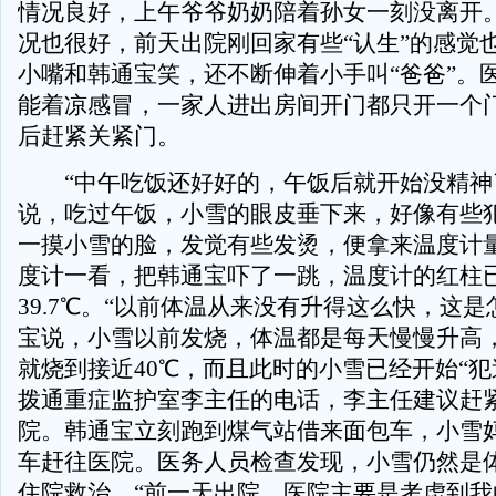
情况良好，上午爷爷奶奶陪着孙女一刻没离开
况也很好，前天出院刚回家有些“认生”的感觉
小嘴和韩通宝笑，还不断伸着小手叫“爸爸”。
能着凉感冒，一家人进出房间开门都只开一个
后赶紧关紧门。
“中午吃饭还好好的，午饭后就开始没精神
说，吃过午饭，小雪的眼皮垂下来，好像有些
一摸小雪的脸，发觉有些发烫，便拿来温度计
度计一看，把韩通宝吓了一跳，温度计的红柱
39.7℃。“以前体温从来没有升得这么快，这是
宝说，小雪以前发烧，体温都是每天慢慢升高
就烧到接近40℃，而且此时的小雪已经开始“犯
拨通重症监护室李主任的电话，李主任建议赶
院。韩通宝立刻跑到煤气站借来面包车，小雪
车赶往医院。医务人员检查发现，小雪仍然是
住院救治。“前一天出院，医院主要是考虑到我