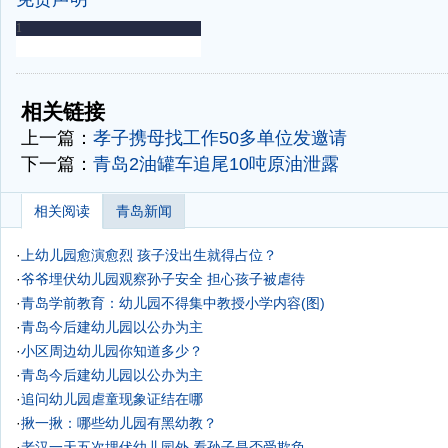
-
-
相关链接
上一篇：
孝子携母找工作50多单位发邀请
下一篇：
青岛2油罐车追尾10吨原油泄露
相关阅读
青岛新闻
·
上幼儿园愈演愈烈 孩子没出生就得占位？
·
爷爷埋伏幼儿园观察孙子安全 担心孩子被虐待
·
青岛学前教育：幼儿园不得集中教授小学内容(图)
·
青岛今后建幼儿园以公办为主
·
小区周边幼儿园你知道多少？
·
青岛今后建幼儿园以公办为主
·
追问幼儿园虐童现象证结在哪
·
揪一揪：哪些幼儿园有黑幼教？
·
老汉一天五次埋伏幼儿园外 看孙子是否受欺负