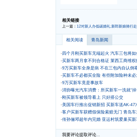
-
-
相关链接
上一篇：
12对新人办低碳婚礼:新郎新娘骑行赴
相关阅读
青岛新闻
·
四个月刚买新车无端起火 汽车三包将如
·
买新车两月拿不到合格证 莱西工商维权
·
9万买新车全身是病 不在三包内自认倒霉
·
买新车不必都买全险 有些附加险种未必
·
9万买新车竟是事故车
·
消协曝光汽车消费：所买新车一洗就“掉
·
刚买新车被领导看上 只好搭公交
·
美国车行推出促销新招 买新车送AK-47
·
客户买新车获赠假保险索赔无门 青岛车
·
传孙俪邓超年内完婚 亚运村筑爱巢买新车
·
我要评论
提取评论...