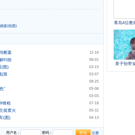
婚宴(组图)
何断案
11-16
解纠纷
08-01
(图)
03-15
划算
03-07
08-25
色”
05-06
03-03
冲锋枪
07-18
主挺窝火
05-31
(图)
04-13
用户名：
密码：
注册