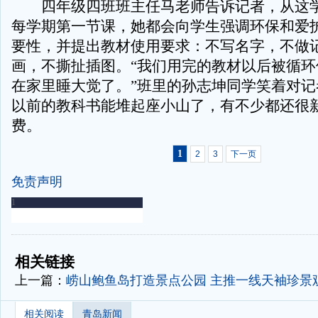
四年级四班班主任马老师告诉记者，从这学
每学期第一节课，她都会向学生强调环保和爱
要性，并提出教材使用要求：不写名字，不做
画，不撕扯插图。“我们用完的教材以后被循环
在家里睡大觉了。”班里的孙志坤同学笑着对记
以前的教科书能堆起座小山了，有不少都还很
费。
1
2
3
下一页
免责声明
-
-
相关链接
上一篇：
崂山鲍鱼岛打造景点公园 主推一线天袖珍景
相关阅读
青岛新闻