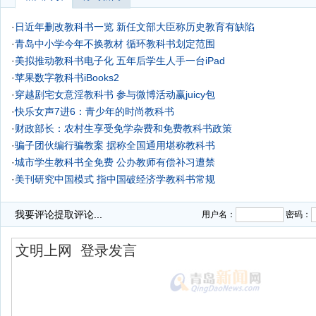
·
日近年删改教科书一览 新任文部大臣称历史教育有缺陷
·
青岛中小学今年不换教材 循环教科书划定范围
·
美拟推动教科书电子化 五年后学生人手一台iPad
·
苹果数字教科书iBooks2
·
穿越剧宅女意淫教科书
参与微博活动赢juicy包
·
快乐女声7进6：青少年的时尚教科书
·
财政部长：农村生享受免学杂费和免费教科书政策
·
骗子团伙编行骗教案 据称全国通用堪称教科书
·
城市学生教科书全免费 公办教师有偿补习遭禁
·
美刊研究中国模式 指中国破经济学教科书常规
我要评论
提取评论...
用户名：
密码：