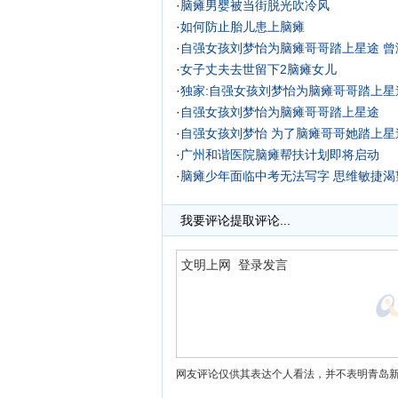
·
脑瘫男婴被当街脱光吹冷风
·
如何防止胎儿患上脑瘫
·
自强女孩刘梦怡为脑瘫哥哥踏上星途 曾
·
女子丈夫去世留下2脑瘫女儿
·
独家:自强女孩刘梦怡为脑瘫哥哥踏上星
·
自强女孩刘梦怡为脑瘫哥哥踏上星途
·
自强女孩刘梦怡 为了脑瘫哥哥她踏上星途
·
广州和谐医院脑瘫帮扶计划即将启动
·
脑瘫少年面临中考无法写字 思维敏捷渴
我要评论
提取评论...
网友评论仅供其表达个人看法，并不表明青岛