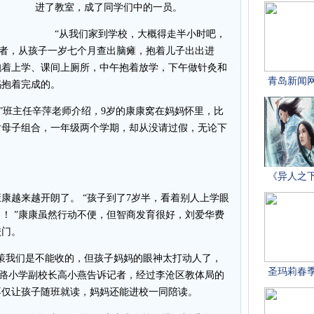
进了教室，成了同学们中的一员。
“从我们家到学校，大概得走半小时吧，
记者，从孩子一岁七个月查出脑瘫，抱着儿子出出进
抱着上学、课间上厕所，中午抱着放学，下午做针灸和
妈抱着完成的。
”班主任辛萍老师介绍，9岁的康康窝在妈妈怀里，比
对母子组合，一年级两个学期，却从没请过假，无论下
。
越来越开朗了。 “孩子到了7岁半，看着别人上学眼
！ ”康康虽然行动不便，但智商发育很好，刘爱华费
校门。
我们是不能收的，但孩子妈妈的眼神太打动人了，
宁路小学副校长高小燕告诉记者，经过李沧区教体局的
不仅让孩子随班就读，妈妈还能进校一同陪读。