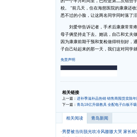
的一个半月时间里，已经是第二次组合手
校。 ”前几天，住在海慈医院的康康还
悉不过的小脸，让这两名同学同时落了
刘爱华告诉记者，手术后康康常常疼
母子俩坚持走下去。她说，自己和丈夫
因为康康前期干预和复检做得特别好，通
子自己站起来的那一天，我们这对同学就可
免责声明
-
-
相关链接
上一篇：
进补季滋补品热销 销售商囤货卖陈年阿
下一篇：
青岛18亿升级教具 全配电子白板不
相关阅读
青岛新闻
·
男婴被当街脱光吹冷风嗷嗷大哭 家长称