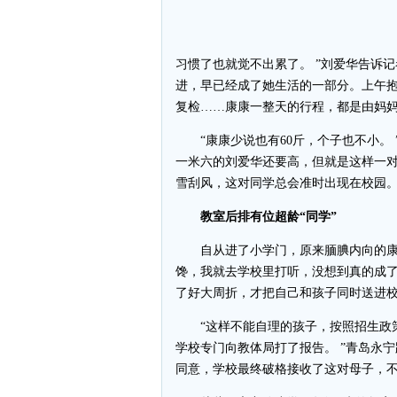
习惯了也就觉不出累了。 ”刘爱华告诉
进，早已经成了她生活的一部分。上午
复检……康康一整天的行程，都是由妈
“康康少说也有60斤，个子也不小。 
一米六的刘爱华还要高，但就是这样一
雪刮风，这对同学总会准时出现在校园
教室后排有位超龄“同学”
自从进了小学门，原来腼腆内向的康康
馋，我就去学校里打听，没想到真的成了
了好大周折，才把自己和孩子同时送进
“这样不能自理的孩子，按照招生政策
学校专门向教体局打了报告。 ”青岛永
同意，学校最终破格接收了这对母子，