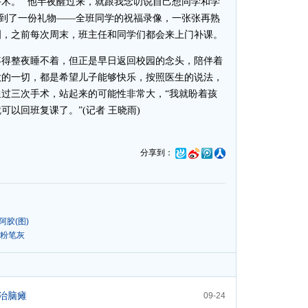
术。 “他半夜醒过来，就跟我念叨说自己想同学和学
收到了一份礼物——全班同学的祝福录像，一张张再熟
泪，之前每次周末，班主任和同学们都会来上门补课。
得整夜睡不着，但正是早日返回校园的念头，陪伴着
做的一切，都是希望儿子能够快乐，按照医生的说法，
过三次手术，站起来的可能性非常大，“我就盼着孩
以回班复课了。”(记者 王晓雨)
分享到：
胶(图)
吸粉笔灰
治脑瘫
09-24