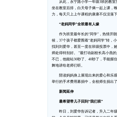
从此，永宁路小学一年级3班的教室里
坐在教室后排，白天母子俩一起上课，
力，每天只上上午课程的康康不仅没落
“老妈同学”全班最有人缘
作为班里最年长的“同学”，热情开朗
候，37个孩子都爱围着“老妈同学”转
找到刘爱华，甚至一度在班级投票中，她
师处得特别好。 ”最打动副校长高小燕
不已，他能站30秒了、40秒了，手能
舞地讲给老师们听。
陪读妈妈身上展现出来的爱心和乐观
举行的手术费用募捐中，全校师生捐出了5
新闻延伸
最希望带儿子回到“我们班”
昨日，刘爱华告诉记者，升入二年级