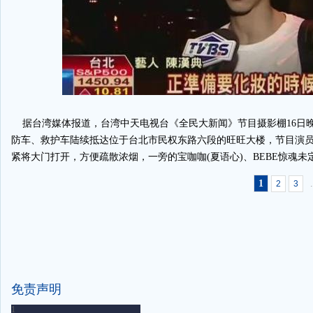
据台湾媒体报道，台湾中天电视台《全民大新闻》节目摄影棚16日晚
防车、救护车陆续抵达位于台北市民权东路六段的旺旺大楼，节目演
紧将大门打开，方便疏散浓烟，一旁的宝咖咖(夏语心)、BEBE惊魂未
1
.
2
3
免责声明