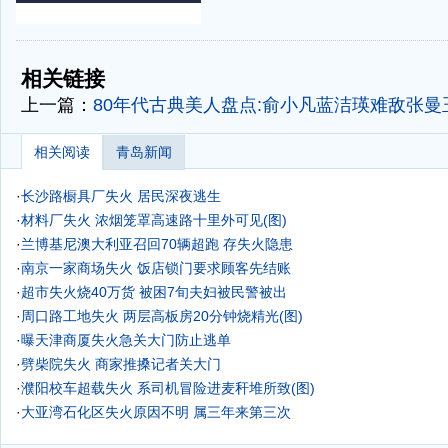
-
-
相关链接
上一篇：
80年代古典美人盘点:俞小凡蓝洁瑛难敌张曼玉
相关阅读
青岛新闻
·
长沙路橱具厂失火 居民深夜逃生
·
材料厂失火 浓烟笼罩高速路十里外可见(图)
·
兰博基尼澳大利亚召回70辆超跑 存失火隐患
·
南京一家商场失火 饭店锁门要求顾客先结账
·
超市失火烧40万货 被困7旬夫妇被民警被出
·
周口路工地失火 两层高板房20分钟烧精光(图)
·
曝天津商厦失火急关大门防止逃单
·
劈柴院失火 商家推搡记者关大门
·
濮阳校车超载失火 系司机冒险进麦秆堆所致(图)
·
大亚湾石化区失火原因不明 属三年来第三次
·