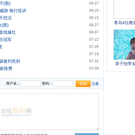
(图)
09-27
质威胁
银行投诉
09-25
不想活
09-15
(图)
08-27
直线爆红
08-07
击冠军
07-22
毙
07-20
07-18
肠被判死刑
07-10
回家路费
07-09
用户名：
密码：
注册