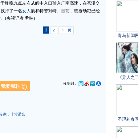
于昨晚九点左右从阆中入口驶入广南高速，在苍溪交
女人
，挟持了一名
质和特警对峙。目前，该抢劫犯已经
(央视记者 尹响)
1
2
下一页
分享到：
 专家：非常适合