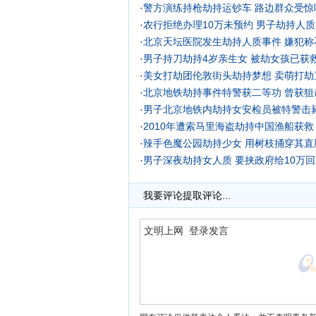
·
警方演练持枪劫持运钞车 路边群众受惊吓
·
农行拒绝办理10万未预约 男子劫持人
·
北京天坛医院发生劫持人质事件 嫌犯称
·
男子持刀劫持4岁亲生女 被劫女孩已获救
·
美女打劫团伦敦街头劫持梦想 卖萌打劫
·
北京地铁劫持事件特警获二等功 曾获狙
·
男子北京地铁内劫持女安检员被特警击
·
2010年遭索马里海盗劫持中国渔船获救
·
辣手色魔公园劫持少女 用树枝捅穿其直
·
男子深夜劫持女人质 要挟政府给10万
我要评论
提取评论...