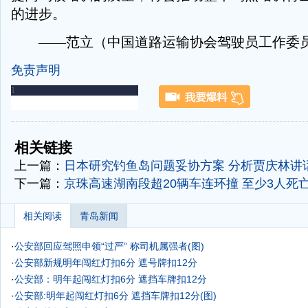
的进步。
——范立（中国道路运输协会驾驶员工作委员
免责声明
-
-
相关链接
上一篇：
日本研究钓鱼岛问题妥协方案 分析贾庆林讲
下一篇：
京珠高速湖南段超20辆车连环撞 至少3人死亡
相关阅读
青岛新闻
·
公安部回应驾照申领“过严” 称司机属强者(图)
·
公安部新规明年闯红灯扣6分 遮号牌扣12分
·
公安部：明年起闯红灯扣6分 遮挡车牌扣12分
·
公安部:明年起闯红灯扣6分 遮挡车牌扣12分(图)