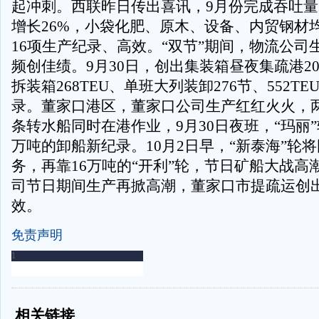
起冲刺。西联昨日传出喜讯，9月份完成吞吐量2
增长26%，小袋化肥、原木、设备、内贸钢材
16项生产纪录、高效。“双节”期间，物流公司
频创佳绩。9月30日，创出集装箱昼夜集疏港20
拆装箱268TEU、单班大列装卸276节、552T
录。董家口港区，董家口公司生产红红火火，
条转水船同时在港作业，9月30日夜班，“玛丽
万吨的卸船新纪录。10月2日早，“新泰海”轮
务，再靠16万吨的“开利”轮，节日矿船大战高
司节日期间生产再掀高潮，董家口市提疏运创出
效。
免责声明
-
-
相关链接