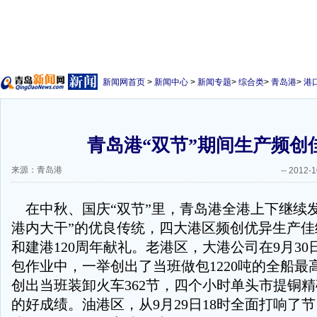
新闻网首页
>
新闻中心
>
新闻专题
>
综合类
>
青岛港
>
港
青岛港“双节”期间生产频创
来源：青岛港
--
2012-1
在中秋、国庆“双节”里，青岛港全港上下继续发
港内大干”的优良传统，四大港区频创优异生产佳
和建港120周年献礼。老港区，大港公司在9月3
包作业中，一举创出了当班做包1220吨的全船最
创出当班装卸火车362节，四个小时单头市提铜精矿2
的好成绩。油港区，从9月29日18时全面打响了