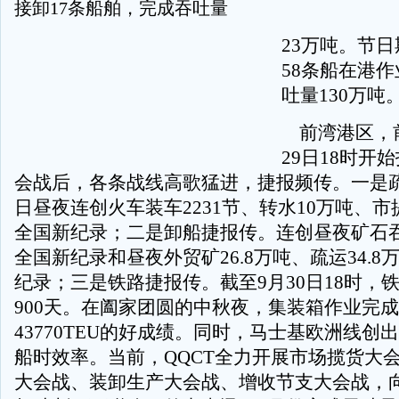
接卸17条船舶，完成吞吐量
23万吨。节
58条船在港
吐量130万吨
前湾港区，前
29日18时开
会战后，各条战线高歌猛进，捷报频传。一是疏
日昼夜连创火车装车2231节、转水10万吨、市
全国新纪录；二是卸船捷报传。连创昼夜矿石吞吐
全国新纪录和昼夜外贸矿26.8万吨、疏运34.
纪录；三是铁路捷报传。截至9月30日18时，
900天。在阖家团圆的中秋夜，集装箱作业完
43770TEU的好成绩。同时，马士基欧洲线创出3
船时效率。当前，QQCT全力开展市场揽货大
大会战、装卸生产大会战、增收节支大会战，向1