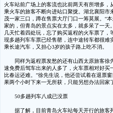
火车站前广场上的客流也比前两天有所增多，
乘火车的旅客不断向进站口聚拢。湖北襄阳市
茂一家三口，蹲在售票大厅门口一筹莫展。“本
家的，但青岛的景点实在太多，就多呆了一天。
几天忙着四处玩，忘了购买返程的火车票了，
现多趟列车车票已经售罄，连中途转车都很难
乘长途汽车，又担心3岁的孩子路上吃不消。
同样为返程票发愁的还有山西太原旅客徐先
速免费后驾车出来的人多了，火车票相对好买
比春运还难。”徐先生说，他还尝试着在退票窗
果两个小时下来一无所获，只能另想办法回家
50多趟列车八成已没票
据了解，目前青岛火车站每天开行的旅客列车