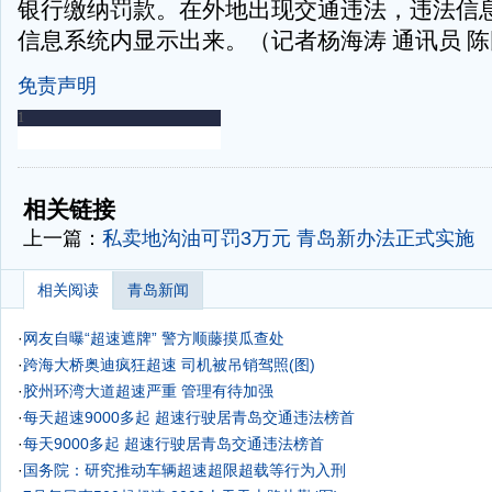
银行缴纳罚款。在外地出现交通违法，违法信
信息系统内显示出来。（记者杨海涛 通讯员 陈
免责声明
-
-
相关链接
上一篇：
私卖地沟油可罚3万元 青岛新办法正式实施
相关阅读
青岛新闻
·
网友自曝“超速遮牌” 警方顺藤摸瓜查处
·
跨海大桥奥迪疯狂超速 司机被吊销驾照(图)
·
胶州环湾大道超速严重 管理有待加强
·
每天超速9000多起 超速行驶居青岛交通违法榜首
·
每天9000多起 超速行驶居青岛交通违法榜首
·
国务院：研究推动车辆超速超限超载等行为入刑