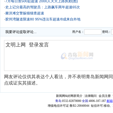
·
7月每日查500起超速 2000人天天上路执勤(图)
·
史上记分最高的驾驶员：上路飙车两年超速65次
·
棘洪滩交警躲猫猫查超速
·
胶州湾隧道限速80 95%违法车超速/8成来自外地
·
我要评论
提取评论...
用户名：
密码：
网友评论仅供其表达个人看法，并不表明青岛新闻网同
点或证实其描述。