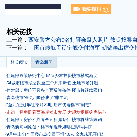
-
-
相关链接
上一篇：
西安警方公布9名打砸嫌疑人照片 敦促投案自
下一篇：
中国首艘航母辽宁舰交付海军 胡锦涛出席交
相关阅读
青岛新闻
·
住建部政策研究中心:民间资本投资楼市模式渐变
·
54城市楼市成交跌至三个月来新低 土地市场升温
·
住建部：房价不具备全面反弹条件 楼市将继续限购
·
青岛楼市"金九" 降价成了"非主流"
·
"金九"已过半旺季却不旺 后市仍看楼市"刚需"
·
走访：逛房展看西海岸楼市发展 大规划提振购房信心
·
住建部：房价不具备全面反弹条件 楼市将继续限购
·
青岛新闻网原创：楼市频现新规哪些影响买房
·
9月中上旬全国楼市成交量下滑4.5% 金九未现开门红