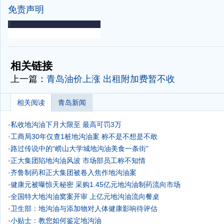
免责声明
-
-
相关链接
上一篇：
青岛油价上涨 出租附加费暂不收
相关阅读
青岛新闻
·
私收地沟油下月大限至 最高可罚3万
·
工商局30年仅查1桩地沟油案 称不是不想是不敢
·
路过传说中的“崂山大学城地沟油美食一条街”
·
正大集团陷地沟油风波 市场部员工称不知情
·
齐鲁制药和正大集团被卷入焦作地沟油案
·
健康元被曝惊天秘密 采购1.45亿元地沟油制药流向市场
·
全国特大地沟油窝案开审 上亿元地沟油流向餐桌
·
卫生部：地沟油与添加物对人体健康影响待评估
·
小贴士：教您如何鉴定地沟油