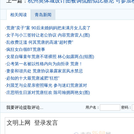
上一篇：
杭州奥体城设计图被调侃酷似比基尼 可参加
相关阅读
青岛新闻
·
荒唐"卖子"案 90后未婚妈妈把未满月女儿卖了
·
女子与小三签转让老公协议 内容荒唐雷人(图)
·
乱收费泛滥 何其荒唐的高速“超时费”
·
疯狂女白领BT荒唐事
·
女星自曝童年荒唐不堪裸照 林心如露两点(组图)
·
公考第一名被以性格内向为由拒录 荒唐！
·
妻妾和谐共处 荒唐协议暴露家居风水禁忌
·
必知的十大最荒唐减肥“狂想”
·
刘晨芝与众星亲密照曝光 参与迷幻荒唐派对
·
庄思明生日派对荒唐狂欢 陈司翰拥两艳女(图)
·
我要评论
提取评论...
用户名：
密码：