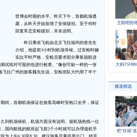
世博会时期的水平。昨天下午，首都机场透
露，从昨天开始加强了安保级别。至于何时
回复常态安检级别，并未说明。
昨日乘坐飞机由北京飞往福州的曾先生
介绍，他提前3小时到机场等候。过安检时确
实比平时严格，安检员要求部分乘客脱鞋进
测试纸对可疑的包进行检查。“像创可贴一样的一张
场飞往广州的旅客魏先生说，安检排队大约用了半个
期间，首都机场保证在旅客高峰时安检口全开，保证
久到机场候机，机场方面没有说明。据机场热线一位
，国内航线的航班起飞前2个小时就可以办理值机手
为上午6:30至8:30，建议旅客尽量提早出门，错开