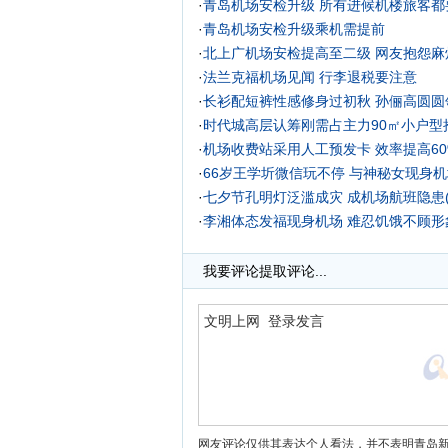
·
青岛机场安检升级 所有进候机楼旅客都
·
青岛机场安检升级乘机需提前
·
北上广机场安检提高至二级 网友抱怨麻
·
法兰克福机场见闻 行李退税要注意
·
长衫配短裤性感修身过初秋
孙俪高圆圆
·
时代城高层认筹刚需占主力90㎡小户型
·
机场收费站采用人工预发卡 效率提高60%
·
66岁王学圻微信玩不停 与神秘女现身机
·
七夕节孔明灯泛滥成灾 成机场航班隐患(
·
李湘体态发福现身机场 难忍饥饿不顾形
·
山东周六响雷35000次 济南遥墙机场
我要评论
提取评论...
网友评论仅供其表达个人看法，并不表明青岛