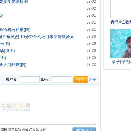
要接受防爆检测
09-02
09-02
烦
09-01
08-31
领衔机场私搭(图)
08-31
抢夺最激烈 10分钟至机场引来空哥筑爱巢
08-30
(图)
08-26
场(组图)
08-26
图)
08-25
象大口狂吃(图)
08-23
一度关闭
08-19
用户名：
密码：
注册
新闻网同意其观点或证实其描述。