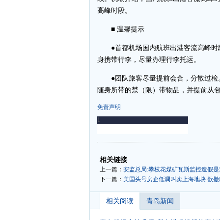
高峰时段。
■ 温馨提示
●首都机场国内航班出港客流高峰时段为上
身携带行李，尽量办理行李托运。
●团队旅客尽量提前会合，分散过检。
随身所带的禁（限）带物品，并提前从
免责声明
-
-
相关链接
上一篇：
安监总局:攀枝花煤矿瓦斯监控造假
下一篇：
美国头号房企低调叫卖上海地块 欲撤
相关阅读
青岛新闻