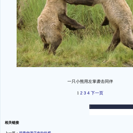
一只小熊用左掌袭击同伴
2
3
4
下一页
1
-
相关链接