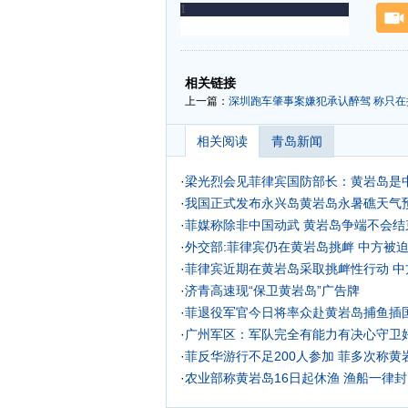
-
-
相关链接
上一篇：
深圳跑车肇事案嫌犯承认醉驾 称只
相关阅读
青岛新闻
·
梁光烈会见菲律宾国防部长：黄岩岛是
·
我国正式发布永兴岛黄岩岛永暑礁天气预
·
菲媒称除非中国动武 黄岩岛争端不会结
·
外交部:菲律宾仍在黄岩岛挑衅 中方被
·
菲律宾近期在黄岩岛采取挑衅性行动 中
·
济青高速现“保卫黄岩岛”广告牌
·
菲退役军官今日将率众赴黄岩岛捕鱼插
·
广州军区：军队完全有能力有决心守卫好
·
菲反华游行不足200人参加 菲多次称
·
农业部称黄岩岛16日起休渔 渔船一律