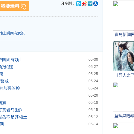
分享到：
在撞上瞬间有意识
中国固有领土
05-30
报(图)
05-27
束
05-25
迫警戒
05-24
方加强管控
05-24
05-20
国旗
05-18
黄岩岛(图)
05-15
黄岩岛不是其领土
05-12
封网
05-14