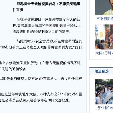
菲称将全天候监视黄岩岛：不愿美济礁事
件重演
菲律宾媒体29日引述菲外交部发言人的话
称,黄岩岛附近海域的中国舰船数量已经从上
周高峰时期的92艘下降到目前的35艘。
与此同时,菲安全官员称,菲在黄岩岛附近的
海域,但菲方正在考虑全天候部署黄岩岛的方案,“我们
济礁上以修建渔民庇护所为由,在菲方无监视的情况下建
了先进的通信设备。
批准,任命前驻华大使索尼娅·布雷迪女士再度担任菲驻
月期间担任过菲律宾驻华大使。菲律宾外交部28日把对布雷
会任命委员会破例未经公示即在30日火速批准。