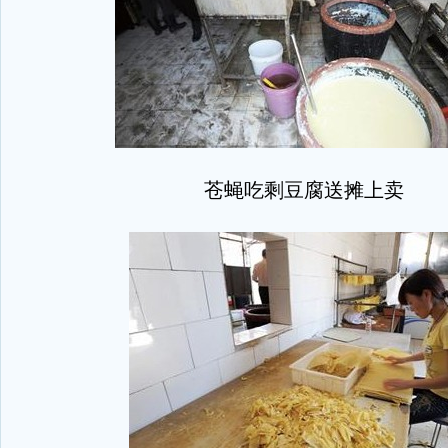
苍蝇吃剩豆腐送摊上卖