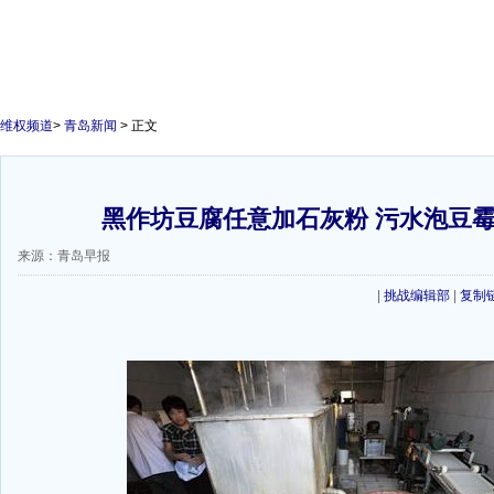
维权频道
>
青岛新闻
> 正文
黑作坊豆腐任意加石灰粉 污水泡豆
来源：青岛早报
|
挑战编辑部
|
复制