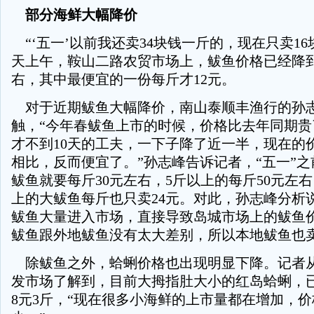
部分海鲜大幅降价
“‘五一’以前我还卖34块钱一斤的，现在只卖16
天上午，鞍山二路农贸市场上，鲅鱼价格已经降到
右，其中最便宜的一份每斤才12元。
对于近期鲅鱼大幅降价，南山泰顺丰渔行的孙
触，“今年春鲅鱼上市的时候，价格比去年同期贵
才不到10天的工夫，一下子降了近一半，现在的
相比，反而便宜了。”孙志峰告诉记者，“五一”之
鲅鱼就要每斤30元左右，5斤以上的每斤50元左
上的大鲅鱼每斤也只卖24元。对此，孙志峰分析
鲅鱼大量进入市场，直接导致岛城市场上的鲅鱼价
鲅鱼跟外地鲅鱼没有太大差别，所以本地鲅鱼也卖
除鲅鱼之外，蛤蜊价格也出现明显下降。记者
发市场了解到，目前大拇指肚大小的红岛蛤蜊，
8元3斤，“现在很多小海鲜的上市量都在增加，