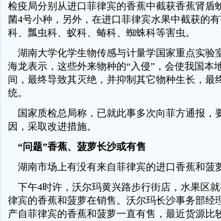
检疫局分别从进口菲律宾的香蕉中截获香蕉肾盾
菌4号小种，另外，在进口菲律宾水果中截获的
科、瓢虫科、蚁科、蝽科、蜘蛛科等害虫。
湖南大学化学生物传感与计量学国家重点实验
海龙表示，这些外来物种的“入侵”，会使我国本
间，最终导致其灭绝，并抑制其它物种生长，最
统。
国家质检总局称，已就此事多次向菲方通报，
因，采取改进措施。
“问题”香蕉、菠萝长沙或有售
湖南市场上有没有来自菲律宾的进口香蕉和菠
下午4时许，沃尔玛黄兴路步行街店，水果区就
律宾的香蕉和菠萝在销售。沃尔玛长沙事务部经
产自菲律宾的香蕉和菠萝一直有售，最近货源比