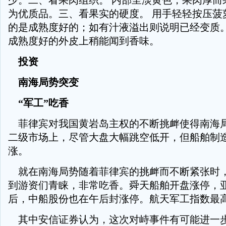
少。二、看果肉组织。 内部呈淡黄色，果肉厚而
为优质品。三、看果实的硬度。 用手轻轻按压菠
的是成熟度好的；如有汁液溢出则说明已经变质
成熟度好的外皮上稍能闻到香味。
投资
南海局势突变
“军工”吃香
菲律宾对我国黄岩岛主权的不断挑衅使得南海
二级市场上，尽管大盘大幅跳空低开，但船舶制
涨。
就在南海局势随着菲律宾的挑衅而不断紧张时
到游资们青睐，非常吃香。舜天船舶开盘涨停，
后，中船股份也在午后封涨停。航天军工指数最高涨
其中安信证券认为，这次对峙事件有可能进一