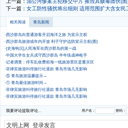
上一篇：
湄公河惨案主犯移交中方 摧毁其贩毒团伙(图
下一篇：
女工防性骚扰将出细则 适用范围扩大含女民
相关阅读
青岛新闻
·
西沙群岛向普通游客开启海洋之旅 为宣示主权
·
西沙群岛旅游或年内开放 利于守护边防宣示主权(图)
·
[史海钩沉]人民海军在西沙群岛的第一战
·
中国大学生女兵戍守西沙群岛 半年练成神枪手
·
记者调查：停车乱收费前海一线旅游景区是重灾区
·
菲律宾旅游叫停旅行社退款 青岛市场几无影响
·
⑤ 青岛旅游温馨提示→
·
① 青岛最佳旅游时间→
·
菲律宾旅游叫停旅行社退款 青岛市场几无影响
·
菲律宾旅游叫停旅行社退款 青岛市场几无影响
我要评论
提取评论...
用户名：
密码：