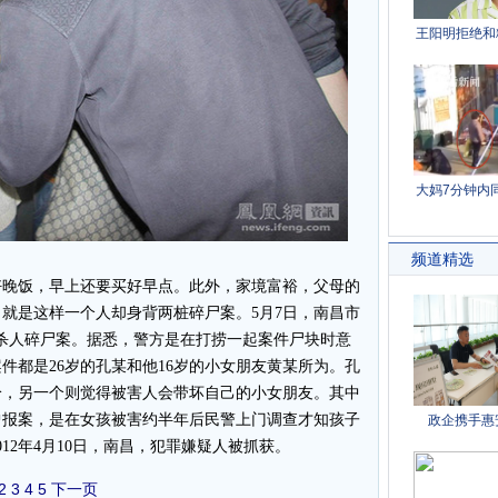
晚饭，早上还要买好早点。此外，家境富裕，父母的
就是这样一个人却身背两桩碎尸案。5月7日，南昌市
”恶性杀人碎尸案。据悉，警方是在打捞一起案件尸块时意
件都是26岁的孔某和他16岁的小女朋友黄某所为。孔
纷，另一个则觉得被害人会带坏自己的小女朋友。其中
曾报案，是在女孩被害约半年后民警上门调查才知孩子
12年4月10日，南昌，犯罪嫌疑人被抓获。
2
3
4
5
下一页