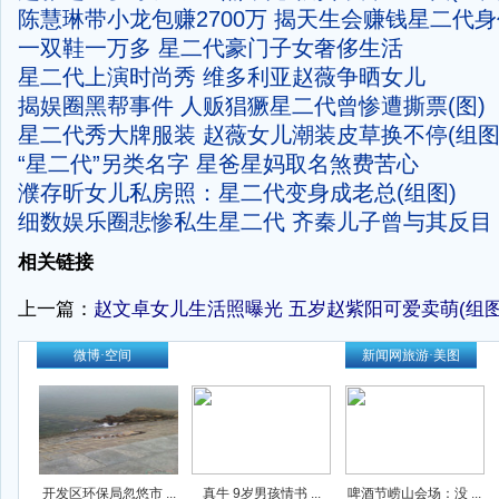
陈慧琳带小龙包赚2700万 揭天生会赚钱星二代身
一双鞋一万多 星二代豪门子女奢侈生活
星二代上演时尚秀 维多利亚赵薇争晒女儿
揭娱圈黑帮事件 人贩猖獗星二代曾惨遭撕票(图)
星二代秀大牌服装 赵薇女儿潮装皮草换不停(组图
“星二代”另类名字 星爸星妈取名煞费苦心
濮存昕女儿私房照：星二代变身成老总(组图)
细数娱乐圈悲惨私生星二代 齐秦儿子曾与其反目
-
相关链接
上一篇：
赵文卓女儿生活照曝光 五岁赵紫阳可爱卖萌(组图