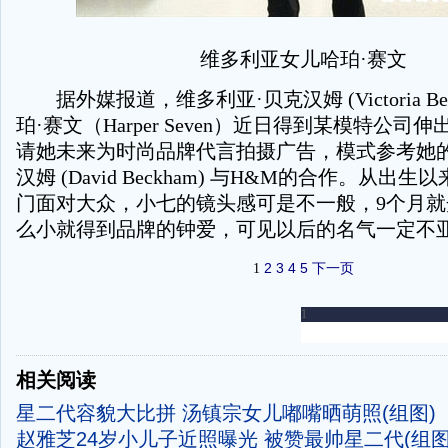
维多利亚女儿哈珀·赛文
据外媒报道，维多利亚·贝克汉姆 (Victoria Be
珀·赛文（Harper Seven）近日得到某模特公司
请她未来为时尚品牌代言拍摄广告，模式参考她的
汉姆 (David Beckham) 与H&M的合作。从出
门面对大众，小七的镜头感可是不一般，9个月
么小就得到品牌的钟爱，可见以后的名气一定不
2
3
4
5
下一页
1
-
相关阅读
星二代容貌大比拼 汤镇宗女儿嘟嘴晒萌照(组图)
赵雅芝24岁小儿子近照曝光 被赞最帅星二代(组图