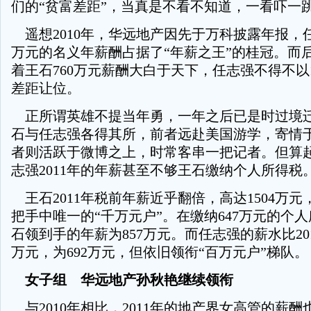
们的“贫富差距”，当真是不看不知道，一看吓一
遥想2010年，华远地产因先于万科披露年报，任志
万元的名义年薪酬占据了“年薪之王”的桂冠。而
着王石760万元薪酬大白于天下，任志强不得不以1
差距让位。
正所谓英雄不提当年勇，一年之后已是时过境迁。
石与任志强各得其所，前者远赴美国游学，寄情
者则活跃于微博之上，时常客串一把记者。但算
志强2011年的年薪甚至不够王石缴纳个人所得税
王石2011年税前年薪近乎翻倍，高达1504万
把手中唯一的“千万元户”。在缴纳647万元的个
石领到手的年薪为857万元。而任志强的薪水比2010
万元，为692万元，但依旧领衔“百万元户”梯队。
女子组 华远地产孙秋艳继续领衔
与2010年相比，2011年的地产界女高管的薪