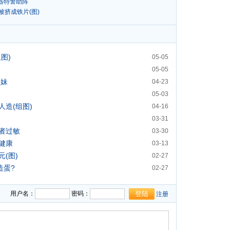
凶器特警助阵
被挤成铁片(图)
图)
05-05
05-05
辣妹
04-23
05-03
造(组图)
04-16
03-31
者过敏
03-30
健康
03-13
(图)
02-27
造蛋?
02-27
02-13
用户名：
密码：
注册