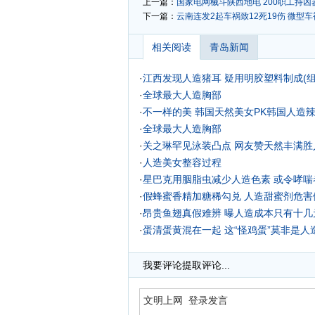
上一篇：
国家电网械斗陕西地电 200职工持
下一篇：
云南连发2起车祸致12死19伤 微型车
相关阅读
青岛新闻
·
江西发现人造猪耳 疑用明胶塑料制成(组
·
全球最大人造胸部
·
不一样的美 韩国天然美女PK韩国人造
·
全球最大人造胸部
·
关之琳罕见泳装凸点 网友赞天然丰满胜人
·
人造美女整容过程
·
星巴克用胭脂虫减少人造色素 或令哮喘
·
假蜂蜜香精加糖稀勾兑 人造甜蜜剂危害
·
昂贵鱼翅真假难辨 曝人造成本只有十几元
·
蛋清蛋黄混在一起 这“怪鸡蛋”莫非是人
·
人造巨乳车祸中救命
我要评论
提取评论...