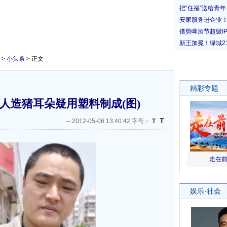
>
小头条
> 正文
人造猪耳朵疑用塑料制成(图)
T
--
2012-05-06 13:40:42 字号：
T