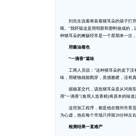
刘先生说着将装着猪耳朵的袋子打开
呕。“我怀疑这是用明胶和塑料做成的，
种猪耳朵的摊贩经常是一个星期来一次
用酱油着色
“一滴香”遮味
工商人员说：“这种猪耳朵的皮下没有
味，用硬物就能戳穿，质感脆硬，没有真
据杨某交代，该批猪耳朵是从河南安阳
用“一滴香”(食用人造香精)将原本的味
这些加工程序，都是他在赣州市章贡
为心虚，他在每个市场只停留20分钟左
检测结果一直难产