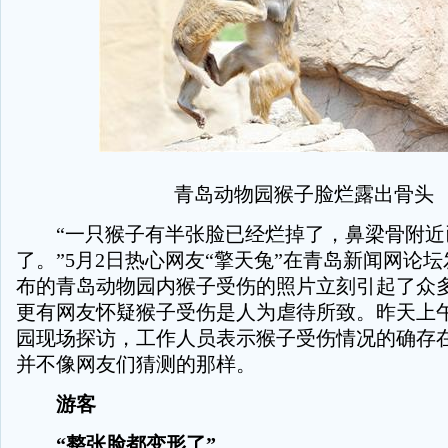
青岛动物园猴子脸烂露出骨头
“一只猴子有半张脸已经烂掉了，鼻梁骨附近
了。”5月2日热心网友“擎天兔”在青岛新闻网论
布的青岛动物园内猴子受伤的照片立刻引起了众
更有网友怀疑猴子受伤是人为虐待所致。昨天上
园现场探访，工作人员表示猴子受伤情况的确存
并不像网友们猜测的那样。
游客
“整张脸都变形了”