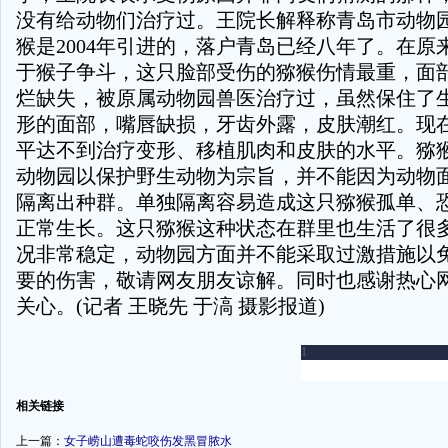
没有给动物们治疗过。王院长解释称青岛市动物
猴是2004年引进的，落户青岛已经八年了。在原
于猴子争斗，这只脸部受伤的猕猴伤情最重，面
烂缺失，被原属动物园兽医治疗过，虽然保住了
形的面部，嘴唇缺损，牙齿外露，皮肤潮红。现
平达不到治疗变形、移植肌肉和皮肤的水平。猕
动物园以保护野生动物为宗旨，并不能因为动物
隔离出种群。单独隔离容易造成这只猕猴孤单、
正常生长。这只猕猴这种状态在群里也生活了很
况非常稳定，动物园方面并不能采取过激措施以
要的伤害，敬请网友朋友谅解。同时也感谢热心
关心。(记者 王晓先 于滈 摄影报道)
-
相关链接
上一篇：
女子崂山遭毒蛇咬伤发黑冒脓水