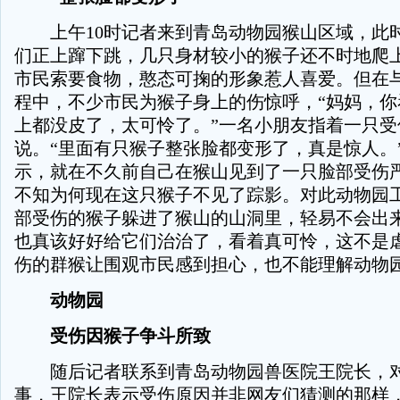
上午10时记者来到青岛动物园猴山区域，此
们正上蹿下跳，几只身材较小的猴子还不时地爬
市民索要食物，憨态可掬的形象惹人喜爱。但在
程中，不少市民为猴子身上的伤惊呼，“妈妈，你
上都没皮了，太可怜了。”一名小朋友指着一只受
说。“里面有只猴子整张脸都变形了，真是惊人。
示，就在不久前自己在猴山见到了一只脸部受伤
不知为何现在这只猴子不见了踪影。对此动物园
部受伤的猴子躲进了猴山的山洞里，轻易不会出来
也真该好好给它们治治了，看着真可怜，这不是虐
伤的群猴让围观市民感到担心，也不能理解动物
动物园
受伤因猴子争斗所致
随后记者联系到青岛动物园兽医院王院长，对
事，王院长表示受伤原因并非网友们猜测的那样