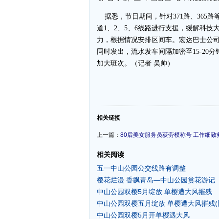
据悉，节日期间，针对371路、365路
道1、2、5、6线路进行支援，缓解科
力，根据情况安排区间车。宏达巴士公司
同时发出，流水发车间隔加密至15-20分
加大班次。（记者 吴帅）
-
相关链接
上一篇：
80后美女服务员获劳模称号 工作细致
相关阅读
五一中山公园公交线路有调整
樱花烂漫 香飘青岛—中山公园赏花游记
中山公园双樱5月绽放 单樱遭大风摧残
中山公园双樱五月绽放 单樱遭大风摧残(
中山公园双樱5月开单樱遇大风