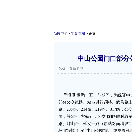
新闻中心
>
半岛网闻
> 正文
中山公园门口部分
来源：青岛早报
早报讯 据悉，五一节期间，为保证中山
部分公交线路、站点进行调整。武昌路上北
路、206路、214路、219路、317路
向，并6路下客站）；公交368路临时取消
路、岞山路、延安一路（原站对面增设“
场”临时站）至“中山公园”站，恢复原线