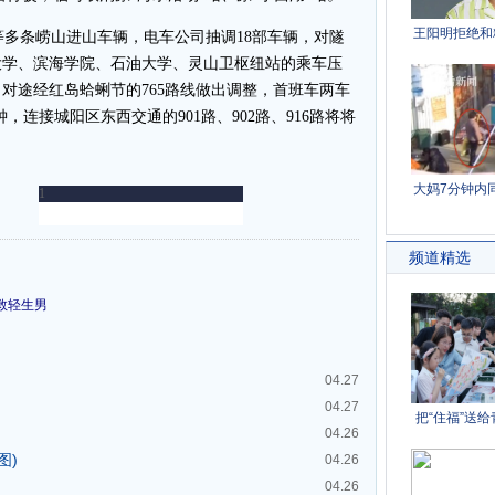
等多条崂山进山车辆，电车公司抽调18部车辆，对隧
技大学、滨海学院、石油大学、灵山卫枢纽站的乘车压
对途经红岛蛤蜊节的765路线做出调整，首班车两车
钟，连接城阳区东西交通的901路、902路、916路将将
救轻生男
04.27
04.27
04.26
图)
04.26
04.26