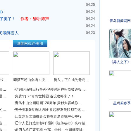
04.25
)
04.24
，美了美了！
作者：醉听涛声
04.24
04.24
飞瀑醉游人
04.23