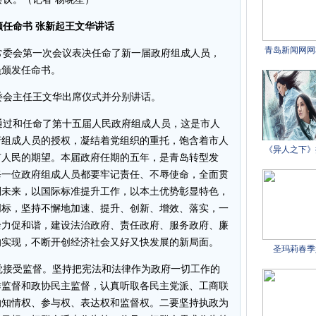
任命书 张新起王文华讲话
委会第一次会议表决任命了新一届政府组成人员，
员颁发任命书。
会主任王文华出席仪式并分别讲话。
过和任命了第十五届人民政府组成人员，这是市人
府组成人员的授权，凝结着党组织的重托，饱含着市人
市人民的期望。本届政府任期的五年，是青岛转型发
每一位政府组成人员都要牢记责任、不辱使命，全面贯
划未来，以国际标准提升工作，以本土优势彰显特色，
创标，坚持不懈地加速、提升、创新、增效、落实，一
余力促和谐，建设法治政府、责任政府、服务政府、廉
的实现，不断开创经济社会又好又快发展的新局面。
接受监督。坚持把宪法和法律作为政府一切工作的
作监督和政协民主监督，认真听取各民主党派、工商联
的知情权、参与权、表达权和监督权。二要坚持执政为