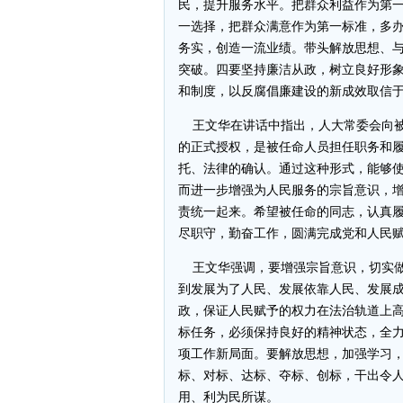
民，提升服务水平。把群众利益作为第
一选择，把群众满意作为第一标准，多
务实，创造一流业绩。带头解放思想、
突破。四要坚持廉洁从政，树立良好形
和制度，以反腐倡廉建设的新成效取信
王文华在讲话中指出，人大常委会向被
的正式授权，是被任命人员担任职务和
托、法律的确认。通过这种形式，能够
而进一步增强为人民服务的宗旨意识，
责统一起来。希望被任命的同志，认真
尽职守，勤奋工作，圆满完成党和人民
王文华强调，要增强宗旨意识，切实做
到发展为了人民、发展依靠人民、发展
政，保证人民赋予的权力在法治轨道上
标任务，必须保持良好的精神状态，全
项工作新局面。要解放思想，加强学习
标、对标、达标、夺标、创标，干出令
用、利为民所谋。