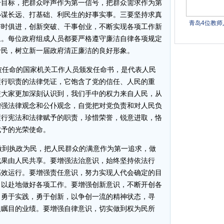
一目标，把群众呼声作为第一信号，把群众需求作为第
办谋长远、打基础、利民生的好事实事。三要坚持求真
与时俱进，创新突破、干事创业，不断实现各项工作新
象。每位政府组成人员都要严格遵守廉洁自律各项规定
于民，树立新一届政府清正廉洁的良好形象。
任命的国家机关工作人员颁发任命书，是代表人民
履行职责的法律凭证，它饱含了党的信任、人民的重
使大家更加深刻认识到，我们手中的权力来自人民，从
增强法律观念和公仆观念，自觉把对党负责和对人民负
履行宪法和法律赋予的职责，珍惜荣誉，锐意进取，恪
赋予的光荣使命。
到执政为民，把人民群众的满意作为第一追求，做
成果由人民共享。要增强法治意识，始终坚持依法行
高效运行。要增强责任意识，努力实现人代会确定的目
力以赴地做好各项工作。要增强创新意识，不断开创各
，勇于实践，勇于创新，以争创一流的精神状态，寻
人瞩目的业绩。要增强自律意识，切实做到权为民所