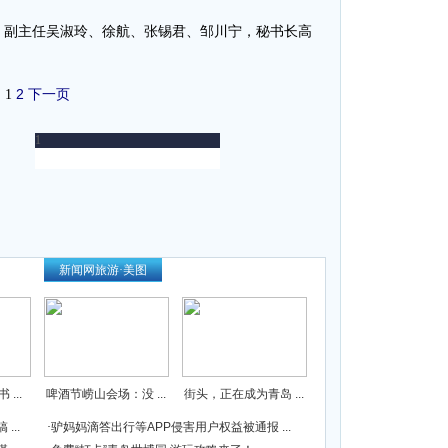
副主任吴淑玲、徐航、张锡君、邹川宁，秘书长高
）
2
下一页
1