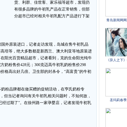
货、利群、佳世客、家乐福等超市，发现仍
有很多品牌的牛初乳产品在正常销售，但部
分超市已经对相关牛初乳配方产品进行下架
国外原装进口，记者走访发现，岛城在售牛初乳品
与高培等，绝大多数都是新西兰、澳大利亚等地原装进
。在阳光百货精品超市，记者看到，克的生命阳光纯牛
配方奶粉售价428元；300克迈高牛初乳奶粉售价298
价格高出好几倍。卫生部的封杀令，“高富贵”的牛初
奶粉品牌都在做买赠的促销活动，在亨氏奶粉专
眼，但当记者询问有关牛初乳相关问题时，不知何故，
已经过期了”。在徐州路一家孕婴店，记者发现牛初乳