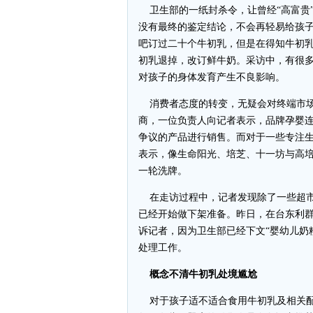
卫生部的一纸封杀令，让曾经“高富贵”
没有最终的鉴定结论，不会再轻易给孩
吧订过二十个牛初乳，但是在得知牛初
初乳退掉，改订鲜牛奶。采访中，有很
对孩子的身体发育产生不良影响。
消费者态度的转变，无疑会对终端市场
商，一位负责人向记者表示，品牌孕婴
争议的产品进行销售。而对于一些专注
表示，像生命阳光、培芝、十一坊与高
一轮洗牌。
在走访过程中，记者发现除了一些超市
已经开始做下架准备。昨日，在台东利
诉记者，因为卫生部已经下文“婴幼儿奶
处理工作。
概念不清牛初乳处境尴尬
对于孩子适不适合食用牛初乳及相关配