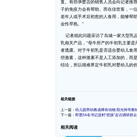
复。有些孕婴店的销售人员会向记者推
子的免疫力会有帮助。而在佳世客，一位
老年人或手术后初愈的人食用，能够帮
会性早熟。”
记者就此问题采访了岛城一家大型乳品
乳相关产品，“母牛所产的牛初乳主要是
者透露。对于牛初乳是否适合婴幼儿食
些激素，这种激素不是人工添加的，而
结论，所以很难界定牛初乳对婴幼儿的
-
相关链接
上一篇：
幼儿园男幼教成稀有动物 阳光帅哥教
下一篇：
即墨54名书记进村“把脉”走访调研群众6
相关阅读