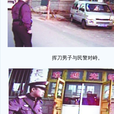
挥刀男子与民警对峙。