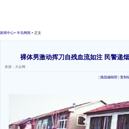
新闻中心
>
半岛网闻
> 正文
裸体男激动挥刀自残血流如注 民警递
来源：大众网
|
挑战编辑部
|
复制