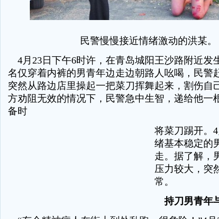
民警慢慢接近情绪激动的洪某。
4月23日下午6时许，在青岛城阳王沙路附近发
名仅穿着内裤的男青年边走边朝路人吆喝，民警
突然从路边店里操起一把菜刀挥舞起来，割伤自
方劝阻无效的情况下，民警急中生智，递给他一
备时
将菜刀踢开。4
绪基本稳定的
走。据了解，
压力较大，突
常。
持刀男青年与