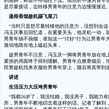
的胳膊，鲜血不停地往下流。虽然听不懂男青年
是尽量接话，边转移男青年的注意力边慢慢接近
递根香烟趁机踢飞菜刀
“当时只是想尽量转移他的注意力，没想到会这
冯玉庆事后回忆道，在紧要关头，他灵机一动，
男青年抽不抽烟，谁知这一“讨好”行为让男青年
激动地跪在地上磕起头来 。
趁男青年不注意，冯玉庆一脚将男青年放在地
紧张的局面终于得到缓解。男青年点燃香烟后，
民警趁机找来衣服给男青年穿上，随后将其带到
讲述
生活压力大压垮男青年
“我都26岁了，我没结婚，我没房子，我能力有
所，男青年不断地叨念着这样的话。记者了解到