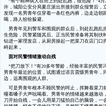
“有个精神病人在街上到处乱跑，很危险！”4月2
许，城阳公安分局夏庄派出所接到群众报警后，
发现一名男青年仅穿着一条红色内裤，边走边朝
喝，路人纷纷躲避。
男青年见到警车和围观的群众后，到处乱跑乱
生危险，民警紧随其后。正当民警准备将其制伏
钻进一家理发店，从厨房操起一把菜刀在店门口
峙起来 。
面对民警情绪激动自残
“把刀放下！”有20多年警龄，经验丰富的民警
男青年最近的位置，试图通过语言震慑男青年，
边，远离围观的人群。
可是男青年根本不顾民警的呵止，挥舞着菜刀
哑着嗓子大声吆喝着。男青年的情绪越来越激动
刀开始自残，一会儿用菜刀猛拍自己的脑袋，一