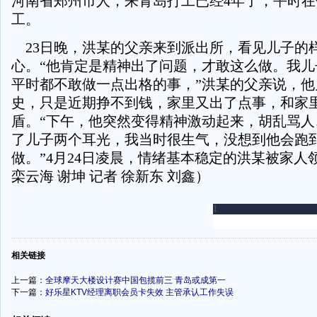
河南省郑州市人，来青岛打工已经4年了，平时
工。
23日晚，洪某的父亲来到派出所，看见儿子的
心。“他肯定是精神出了问题，才敢这么做。我儿
平时都不敢做一点出格的事，”洪某的父亲说，他
史，只是近期挣不到钱，家里又出了点事，和家
盾。“下午，他突然变得精神激动起来，胡乱骂人
了儿子两个耳光，我当时很生气，没想到他会跑
做。”4月24日凌晨，情绪基本稳定的洪某被家人
栾云海 谢坤 记者 徐新东 刘鑫）
-
相关链接
上一篇：
全球摩天大楼设计赛中国包揽前三 青岛或成第一
下一篇：
好乐星KTV经理离职会员卡失效 主管承认工作失误