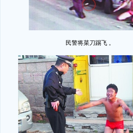
民警将菜刀踢飞 。