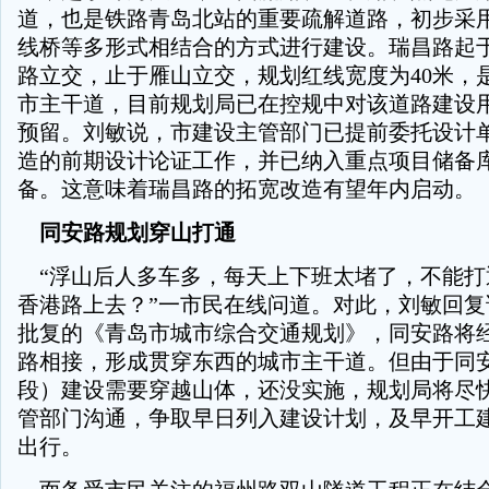
道，也是铁路青岛北站的重要疏解道路，初步采
线桥等多形式相结合的方式进行建设。瑞昌路起
路立交，止于雁山立交，规划红线宽度为40米，
市主干道，目前规划局已在控规中对该道路建设
预留。刘敏说，市建设主管部门已提前委托设计
造的前期设计论证工作，并已纳入重点项目储备
备。这意味着瑞昌路的拓宽改造有望年内启动。
同安路规划穿山打通
“浮山后人多车多，每天上下班太堵了，不能打
香港路上去？”一市民在线问道。对此，刘敏回复
批复的《青岛市城市综合交通规划》，同安路将
路相接，形成贯穿东西的城市主干道。但由于同
段）建设需要穿越山体，还没实施，规划局将尽
管部门沟通，争取早日列入建设计划，及早开工
出行。