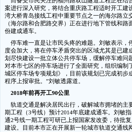
而备受市民关注的福州路双山隧道工程正在结
案进行深入研究，将结合重庆路工程适时开工建
湾大桥青岛接线工程中重要节点之一的海尔路立
（海尔路和合肥路交界）正在进行地下管线和路
份建成通车。
停车难一直是让市民头疼的难题。刘敏表示，
度会加大，将在停车矛盾突出的区域尤其是已建
划尽快建设一批立体公共停车场，缓解停车难问题
对本市七区的停车场进行了全面研究，组织编制
城区停车场专项规划》，目前该规划已完成初步
程序上报审批。”刘敏透露道。
2018年前再开工90公里
轨道交通是解决居民出行，破解城市拥堵的主
期工程（3号线）预计2014年底建成通车。刘敏
通2号线一期工程可研已上报国家发改委，待批
建设。目前本市正在开展新一轮城市轨道交通线