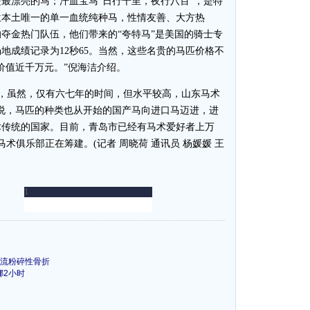
最漂亮的马；汗血宝马“日行千里，夜行八百”，是特
兰本土唯一的单一血统纯种马，性情友善、大方热
夺金热门队伍，他们带来的“夸特马”是美国的骑士专
地成绩记录为12秒65。当然，这些名贵的马匹价格不
价值近千万元。”倪海洁介绍。
后，虽然，仅有六七年的时间，但水平较高，山东马术
说，马匹的种类也从开始的国产马向进口马迈进，进
术传统的国家。目前，青岛市已经有马术爱好者上万
术俱乐部正在筹建。(记者 周晓荷 通讯员 杨媛媛 王
血流粉碎性骨折
挪2小时