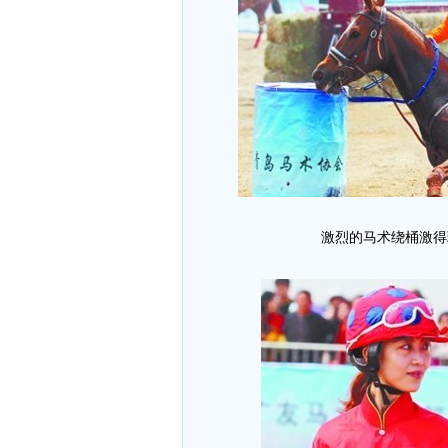
激烈的马术绕桶激得