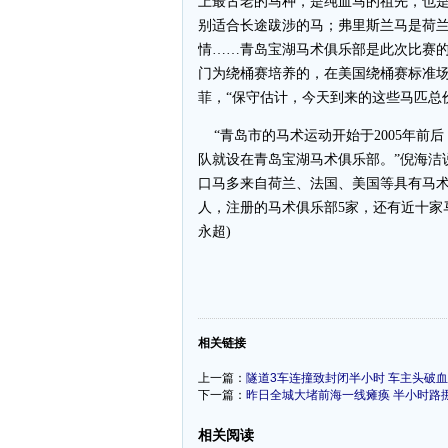
上最古老的马种，是纯血马的祖先，也是
别适合长途跋涉的马；弗里斯兰马是荷
情……青岛宝湖马术俱乐部是此次比赛的
门为绕桶赛培养的，在美国绕桶赛标准场
菲，“保守估计，今天到来的这些马匹总
“青岛市的马术运动开始于2005年前
队就设在青岛宝湖马术俱乐部。”倪海洁
口马多来自荷兰、法国、美国等具有马
人，注册的马术俱乐部5家，还有近十家马
永超)
-
相关链接
上一篇：
隧道3车连撞致封闭半小时 车主头破
下一篇：
昨日全城大堵前海一线瘫痪 半小时路
相关阅读