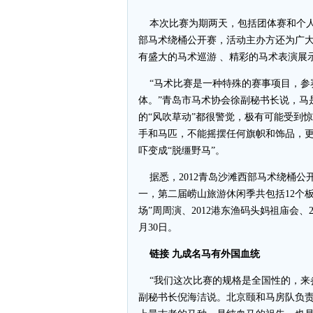
本次比赛为期两天，包括团体赛和个人
部马术绕桶公开赛，活动主办方还为广大
有盛大的马术巡游 、精彩的马术表演展
“马术比赛是一种特殊的赛事项目，参
体。”青岛市马术协会徐副秘书长说，马
的“风吹草动”都很警觉，极有可能受到
手和马匹，不能摇摆任何旗帜和饰品，
吓变成“脱缰野马”。
据悉，2012青岛沙滩西部马术绕桶公
一，第二届崂山旅游休闲季共包括12个
场”周周演、2012港东渔码头妈祖庙会、
月30日。
链接 九成名马有外国血统
“我们这次比赛的规格是全国性的，来
副秘书长倪海洁说。北京颐和马房队负