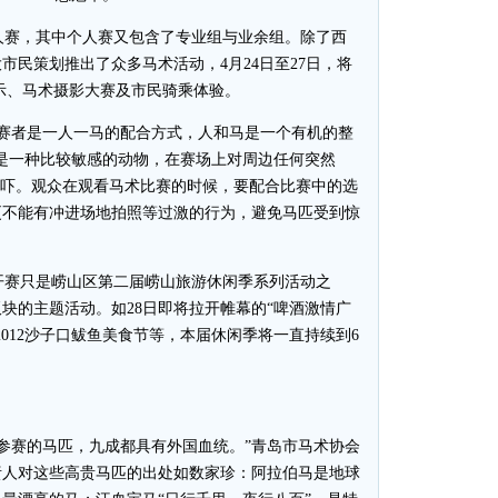
赛，其中个人赛又包含了专业组与业余组。除了西
市民策划推出了众多马术活动，4月24日至27日，将
示、马术摄影大赛及市民骑乘体验。
赛者是一人一马的配合方式，人和马是一个有机的整
是一种比较敏感的动物，在赛场上对周边任何突然
惊吓。观众在观看马术比赛的时候，要配合比赛中的选
更不能有冲进场地拍照等过激的行为，避免马匹受到惊
开赛只是崂山区第二届崂山旅游休闲季系列活动之
板块的主题活动。如28日即将拉开帷幕的“啤酒激情广
2012沙子口鲅鱼美食节等，本届休闲季将一直持续到6
参赛的马匹，九成都具有外国血统。”青岛市马术协会
责人对这些高贵马匹的出处如数家珍：阿拉伯马是地球