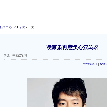
新闻中心
>
八卦新闻
> 正文
凌潇肃再惹负心汉骂名
来源：中国娱乐网
|
挑战编辑部
|
复制