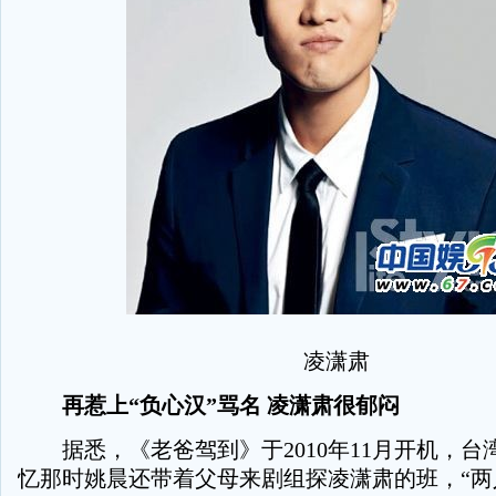
凌潇肃
再惹上“负心汉”骂名 凌潇肃很郁闷
据悉，《老爸驾到》于2010年11月开机，台
忆那时姚晨还带着父母来剧组探凌潇肃的班，“两