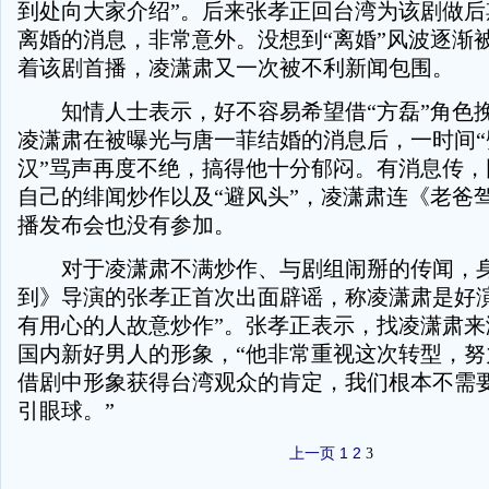
到处向大家介绍”。后来张孝正回台湾为该剧做后
离婚的消息，非常意外。没想到“离婚”风波逐渐
着该剧首播，凌潇肃又一次被不利新闻包围。
知情人士表示，好不容易希望借“方磊”角色
凌潇肃在被曝光与唐一菲结婚的消息后，一时间“
汉”骂声再度不绝，搞得他十分郁闷。有消息传，
自己的绯闻炒作以及“避风头”，凌潇肃连《老爸
播发布会也没有参加。
对于凌潇肃不满炒作、与剧组闹掰的传闻，身
到》导演的张孝正首次出面辟谣，称凌潇肃是好演
有用心的人故意炒作”。张孝正表示，找凌潇肃来
国内新好男人的形象，“他非常重视这次转型，努
借剧中形象获得台湾观众的肯定，我们根本不需要
引眼球。”
上一页
1
2
3