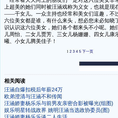
经常看天天向上的朋友们一定对这六位美女非
上超美的她们同时被汪涵戏称为义女，也就是现
——干女儿。一众主持也经常和美女们逗趣，不
六位美女都是谁，有什么来头，想必您未必知晓
识认识这六位美女，她们各个都来头不小呢。她
儿周怡、二女儿贾芳、三女儿杨姗姗、四女儿康
曦、小女儿腾美佳子！
2
3
4
5
下一页
1
-
相关阅读
汪涵自爆扣税后年薪24万
欧弟澄清与汪涵不和传闻
汪涵娇妻杨乐乐与前男友亲密合影被曝光(组图)
娱乐明星转战政界 姚明汪涵当选政协委员(图)
汪涵娇妻杨乐乐谈二人生活