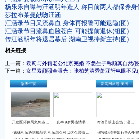
杨乐乐自曝与汪涵明年造人 称目前两人都保养身
莎拉布莱曼献吻汪涵
汪涵录节目又流鼻血 身体再报警可能退隐(图)
汪涵录节目流鼻血脸苍白 可能提前退休(组图)
传汪涵明年将退居幕后 湖南卫视捧新主持(图)
-
相关链接
上一篇：
袁莉与外籍老公北京完婚 不急生子称顺其自然(图
下一篇：
女星素颜照全曝光：张柏芝清秀萧亚轩电眼不见(