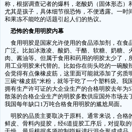
称，根据调查记者的爆料，老酸奶（固体形态）
尤其是孩子，具体细节很恐怖，不便透露。一时
和果冻不能吃的话题引起人们的热议。
恐怖的食用明胶内幕
食用明胶是国家允许使用的食品添加剂，在食
广泛。比如冰激凌、酸奶、干酪、软糖、奶糖、
肉、酱油等。但属于食用和药用的明胶太少了，
用工业明胶来代替的。比如你在街头吃的一碗酸
会觉得有点像橡皮筋，这里面可能就添加了劣质
三碗“橡皮筋”米粉，就等于吃了一个塑料袋。我
拥有生产许可证的大企业生产的合格明胶去年为
散落的合格企业生产的明胶多数供应国外市场去
我国每年缺口1万吨合格食用明胶的尴尬局面。
明胶的品质主要取决于原料。通常来说，合格
鲜皮、骨料内提胶，经6道提胶工序后，对提取
干燥，最后根据多项控制指标进行混合形成成品