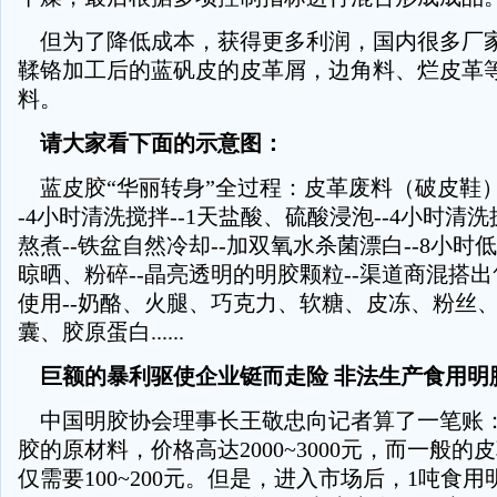
但为了降低成本，获得更多利润，国内很多厂
鞣铬加工后的蓝矾皮的皮革屑，边角料、烂皮革
料。
请大家看下面的示意图：
蓝皮胶“华丽转身”全过程：皮革废料（破皮鞋）-
-4小时清洗搅拌--1天盐酸、硫酸浸泡--4小时清洗
熬煮--铁盆自然冷却--加双氧水杀菌漂白--8小时
晾晒、粉碎--晶亮透明的明胶颗粒--渠道商混搭出
使用--奶酪、火腿、巧克力、软糖、皮冻、粉丝
囊、胶原蛋白......
巨额的暴利驱使企业铤而走险 非法生产食用明
中国明胶协会理事长王敬忠向记者算了一笔账：
胶的原材料，价格高达2000~3000元，而一般的
仅需要100~200元。但是，进入市场后，1吨食