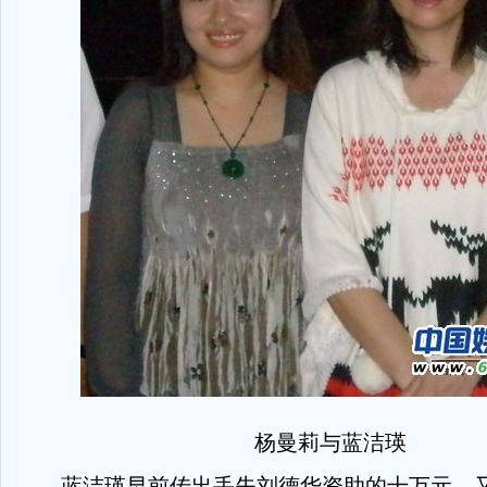
杨曼莉与蓝洁瑛
蓝洁瑛早前传出丢失刘德华资助的十万元，又