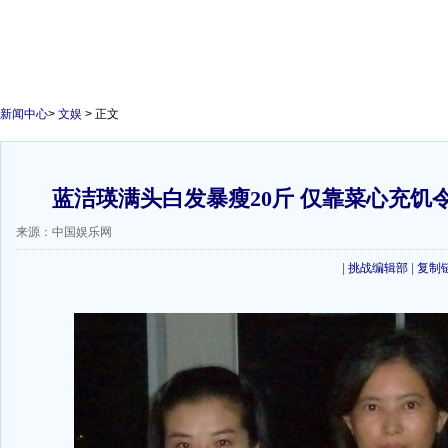
新闻中心
>
文娱
> 正文
蓝洁瑛满头白发暴瘦20斤 仅靠菜心充饥令
来源：中国娱乐网
|
挑战编辑部
|
复制