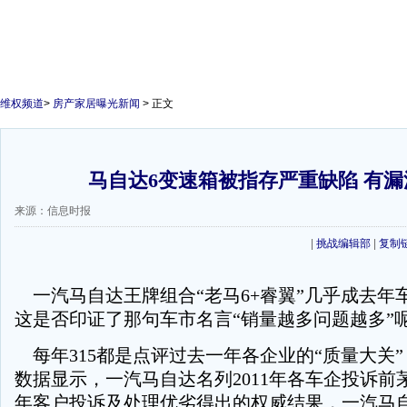
维权频道
>
房产家居曝光新闻
> 正文
马自达6变速箱被指存严重缺陷 有
来源：信息时报
|
挑战编辑部
|
复制
一汽马自达王牌组合“老马6+睿翼”几乎成去年
这是否印证了那句车市名言“销量越多问题越多”
每年315都是点评过去一年各企业的“质量大关
数据显示，一汽马自达名列2011年各车企投诉前茅
年客户投诉及处理优劣得出的权威结果，一汽马