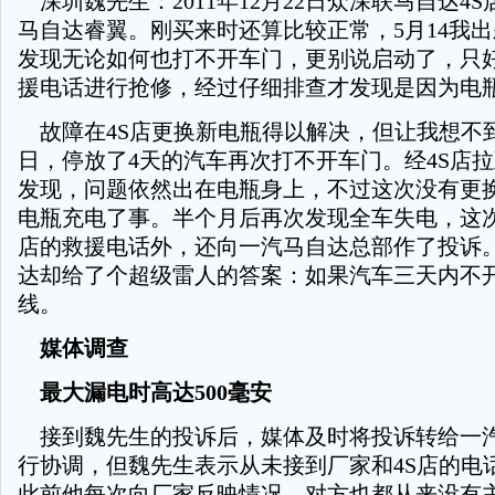
深圳魏先生：2011年12月22日众深联马自达4
马自达睿翼。刚买来时还算比较正常，5月14我
发现无论如何也打不开车门，更别说启动了，只好
援电话进行抢修，经过仔细排查才发现是因为电
故障在4S店更换新电瓶得以解决，但让我想不到
日，停放了4天的汽车再次打不开车门。经4S店
发现，问题依然出在电瓶身上，不过这次没有更
电瓶充电了事。半个月后再次发现全车失电，这次
店的救援电话外，还向一汽马自达总部作了投诉
达却给了个超级雷人的答案：如果汽车三天内不
线。
媒体调查
最大漏电时高达500毫安
接到魏先生的投诉后，媒体及时将投诉转给一
行协调，但魏先生表示从未接到厂家和4S店的电
此前他每次向厂家反映情况，对方也都从来没有