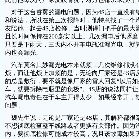
对于这台睿翼的漏电问题，因为4S店一直没有
和说法，所以在第三次报障时，他特意找了一个
友陪他一起去4S店检修。当时测得门把手的最大漏
且长时间保持在200毫安以上。几次漏电后他琢
只要是下雨天，三天内不开车电瓶准漏光电，就算
内也会漏光。
汽车莫名其妙漏光电本来就烦，几次维修都没
烦，而让他烦上加烦的是，无论向厂家还是4S店
的总是敷衍，要不就是像厂家的雷人回复“以后如
车，就要拆除电瓶里的负极”。4S店的说法同样
汽车漏电责任在于车主开得太少，如果经常开，
问题。
魏先生说，无论是厂家还是4S店，其解释都很
不想彻底检查整车线路或者更换有关部件。因为
内，要彻底检修可能成本较高，况且该故障如果