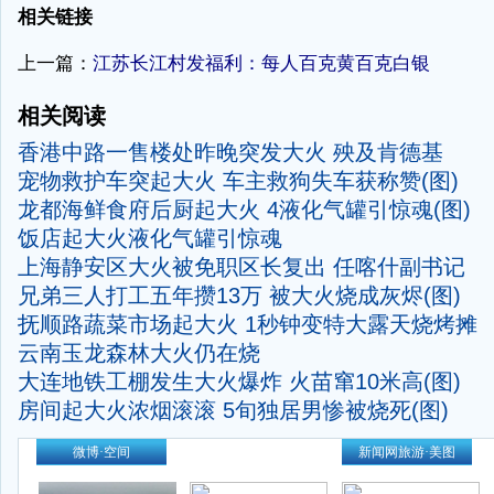
相关链接
上一篇：
江苏长江村发福利：每人百克黄百克白银
相关阅读
香港中路一售楼处昨晚突发大火 殃及肯德基
宠物救护车突起大火 车主救狗失车获称赞(图)
龙都海鲜食府后厨起大火 4液化气罐引惊魂(图)
饭店起大火液化气罐引惊魂
上海静安区大火被免职区长复出 任喀什副书记
兄弟三人打工五年攒13万 被大火烧成灰烬(图)
抚顺路蔬菜市场起大火 1秒钟变特大露天烧烤摊
云南玉龙森林大火仍在烧
大连地铁工棚发生大火爆炸 火苗窜10米高(图)
房间起大火浓烟滚滚 5旬独居男惨被烧死(图)