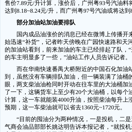
售价7.89元/升计算，涨价后，广州粤93号汽油料
达到8.18~8.24元/升，而广州粤97号汽油或将达到8.
部分加油站加油要排队
国内成品油涨价的消息已经在微博上传播开来
始迅速“补货”，记者昨天傍晚在广园快速路和天
的加油站看到，前来加油的车主已经排起了队，“
的车主明显多了一些，”油站工作人员告诉记者。
而在华南快速番禺大桥附近的中国石化加油站
到，虽然没有车辆排队加油，但一辆装满了油桶
眼，两支柴油油枪同时开动在往车里的大油桶加
了一下，这辆货车上至少有20个大油桶，以每个油
计算，这一车就能装4000升油，按照柴油每升上涨0.
预期，这一车柴油就可以省去1360元~1720元。
“目前的囤油分为两种情况，一是投机，二是
气商会油品部部长姚达明告诉本报记者，“就投机