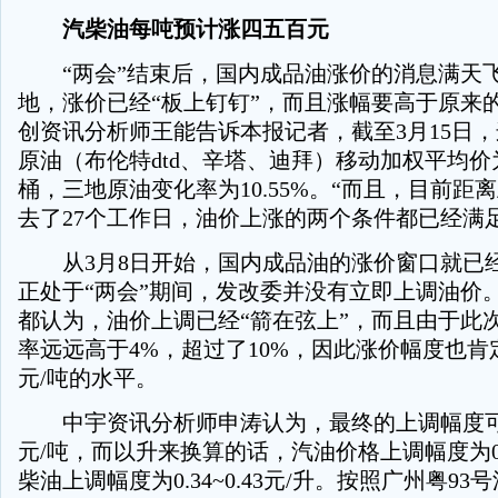
汽柴油每吨预计涨四五百元
“两会”结束后，国内成品油涨价的消息满天
地，涨价已经“板上钉钉”，而且涨幅要高于原来
创资讯分析师王能告诉本报记者，截至3月15日，
原油（布伦特dtd、辛塔、迪拜）移动加权平均价为12
桶，三地原油变化率为10.55%。“而且，目前距
去了27个工作日，油价上涨的两个条件都已经满足
从3月8日开始，国内成品油的涨价窗口就已
正处于“两会”期间，发改委并没有立即上调油价
都认为，油价上调已经“箭在弦上”，而且由于此
率远远高于4%，超过了10%，因此涨价幅度也肯定
元/吨的水平。
中宇资讯分析师申涛认为，最终的上调幅度可能在
元/吨，而以升来换算的话，汽油价格上调幅度为0.29
柴油上调幅度为0.34~0.43元/升。按照广州粤9