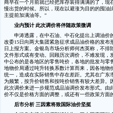
商早在一个月前就已经把库存装得满满的了，现
慢出货的时候。所以，现在以避涨为目的的囤油
主提前加满油等。”
业内预计 此次调价将伴随政策微调
申涛透露，在中石油、中石化提出上调油价的
改委15日向两大集团紧急征求成品油价格的发布形
日上报方案。金银岛市场分析师何杰英称，不排
文件形式或有变动。回顾历次调价，不难发现，
中公布的是各地区的零售吨价，各地的批发与零
地物价局通过吨升转换系数计算而来，因各地物
统一，造成在实际销售中存在差距。尤其在广东
为频繁，按升价销售和按吨价销售有较大差异。
此次调价来进一步规范成品油调价发布形式。由
价不仅是价格方面的调整，或还有一些政策方面
后市分析 三因素将致国际油价坚挺