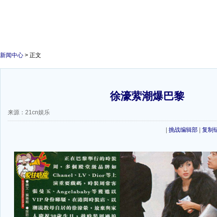
新闻中心
> 正文
徐濠萦潮爆巴黎
来源：21cn娱乐
|
挑战编辑部
|
复制