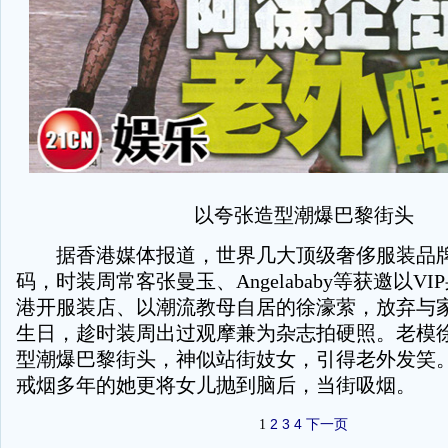
以夸张造型潮爆巴黎街头
据香港媒体报道，世界几大顶级奢侈服装品牌
码，时装周常客张曼玉、Angelababy等获邀以V
港开服装店、以潮流教母自居的徐濠萦，放弃与家
生日，趁时装周出过观摩兼为杂志拍硬照。老模
型潮爆巴黎街头，神似站街妓女，引得老外发笑
戒烟多年的她更将女儿抛到脑后，当街吸烟。
2
3
4
下一页
1