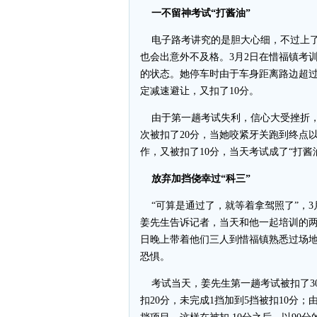
一不留神考试“打酱油”
电子路考讲究的是胆大心细，不过上了
也会出意外不及格。3月2日在惜福镇考
的状态。她停车时由于车身距离路边超过
定减速避让，又扣了10分。
由于第一趟考试失利，信心大受挫折，
次被扣了20分，当她咬紧牙关跑到终点
作，又被扣了10分，当天考试成了“打酱
放弃加挡侥幸过“科三”
“可算是通过了，就等着拿驾照了”，3
姜先生告诉记者，当天和他一起培训的两
日晚上带着他们三人到惜福镇熟悉过场地
恐惧。
考试当天，姜先生第一趟考试被扣了3
扣20分，未完成1挡加到5挡被扣10分