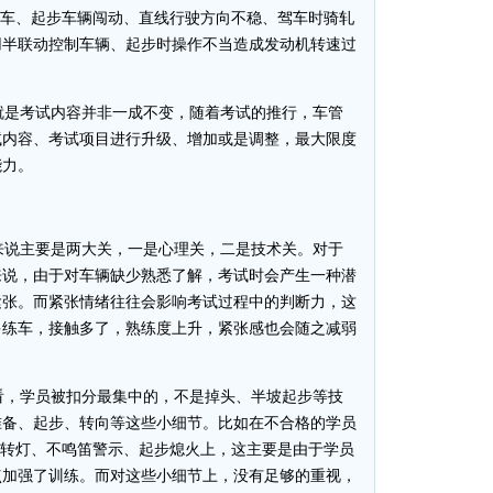
停车、起步车辆闯动、直线行驶方向不稳、驾车时骑轧
用半联动控制车辆、起步时操作不当造成发动机转速过
是考试内容并非一成不变，随着考试的推行，车管
试内容、考试项目进行升级、增加或是调整，最大限度
能力。
说主要是两大关，一是心理关，二是技术关。对于
来说，由于对车辆缺少熟悉了解，考试时会产生一种潜
紧张。而紧张情绪往往会影响考试过程中的判断力，这
多练车，接触多了，熟练度上升，紧张感也会随之减弱
，学员被扣分最集中的，不是掉头、半坡起步等技
准备、起步、转向等这些小细节。比如在不合格的学员
左转灯、不鸣笛警示、起步熄火上，这主要是由于学员
点加强了训练。而对这些小细节上，没有足够的重视，