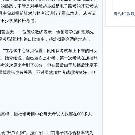
制的熟悉，不管是对半坡起步或是电子路考的其它考试
月中旬就提前针对加挡考试进行了重点培训。从考试
有不少学员轻松考过。
苦连天，一位驾校教练表示，他领着学员到现场先
是考场限速和路口比较多，很难找到合适的地点”。
。”在考试中心终点位置，刚刚从考试车上下来的田女
气。她介绍说，自己这次是补考，第一次考试在加挡环
考这次原来考到了80分，但在最后由于加挡后速度不
能跟我紧张也有关系，不过虽然加挡考试想法挺好，但
峰，惜福镇考训中心每天考试人数都在600多人，
人会“扫兴而归”。据介绍，目前电子路考合格率约为