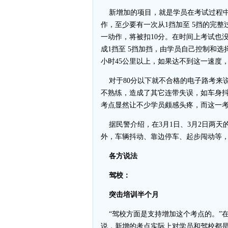
新增加的项目，就是学员在考试过程中 
作，至少要有一次从1挡加至 5挡的完
一动作，将被扣10分。在时间上考试也没
成1挡至 5挡加挡，由学员自己控制和
小时45公里以上，如果达不到这一速度
对于80分以下就不合格的电子路考来说
不熟练，造成了其它连带失误，如车身
考点显然让不少学员颇感头疼，而这一
据民警介绍，在3月1日、3月2日两天
外，车辆抖动、靠边停车、起步闯动等，
各方说法
驾校：
突击培训半个月
“驾校方面是支持增加这个考点的。”
说，新增的考点实际上对学员和驾校都是