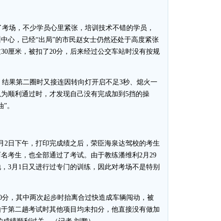
考场，不少学员心里紧张，培训技术不错的学员，
训中心，已经“出局”的市民赵女士仍然还处于高度紧张
30厘米，被扣了20分，后来经过公交车站时没有按规
结果第二圈时又接连因转向灯开启不足3秒、熄火一
以为顺利通过时，才发现自己没有完成加到5挡的操
油”。
月2日下午，打印完成绩之后，荣臣海泉达驾校的考生
名考生，也全部通过了考试。由于教练潘维利2月29
，3月1日又进行过专门的训练，因此对考场不是特别
0分，其中两次起步时抬离合过快造成车辆闯动，被
；由于第二趟考试时其他项目均未扣分，他直接没有做加