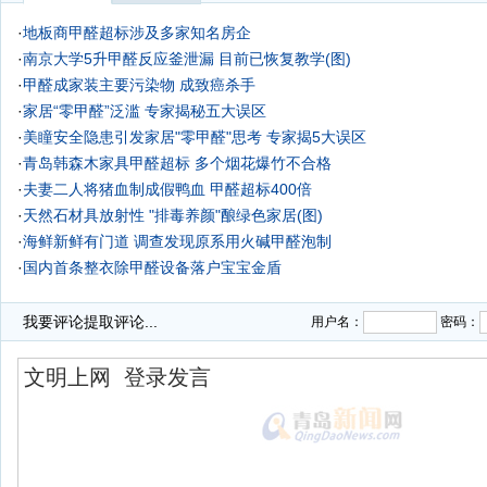
·
地板商甲醛超标涉及多家知名房企
·
南京大学5升甲醛反应釜泄漏 目前已恢复教学(图)
·
甲醛成家装主要污染物 成致癌杀手
·
家居“零甲醛”泛滥 专家揭秘五大误区
·
美瞳安全隐患引发家居"零甲醛"思考 专家揭5大误区
·
青岛韩森木家具甲醛超标 多个烟花爆竹不合格
·
夫妻二人将猪血制成假鸭血 甲醛超标400倍
·
天然石材具放射性 "排毒养颜"酿绿色家居(图)
·
海鲜新鲜有门道 调查发现原系用火碱甲醛泡制
·
国内首条整衣除甲醛设备落户宝宝金盾
·
安信地板质量差售后更差 安信地板再曝服务纠纷
我要评论
提取评论...
用户名：
密码：