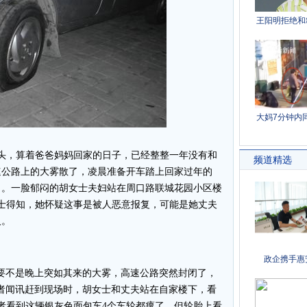
，算着爸爸妈妈回家的日子，已经整整一年没有和
速公路上的大雾散了，凌晨准备开车踏上回家过年的
了。一脸郁闷的胡女士夫妇站在周口路联城花园小区楼
女士得知，她怀疑这事是被人恶意报复，可能是她丈夫
人。
不是晚上突如其来的大雾，高速公路突然封闭了，
者闻讯赶到现场时，胡女士和丈夫站在自家楼下，看
者看到这辆银灰色面包车4个车轮都瘪了，但轮胎上看