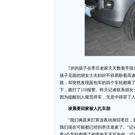
7岁的孩子在枣庄老家天天数着手指头
孩子见面的胡女士夫妇好不容易盼着高
路，却突然发现面包车的四个车轮都瘪
下，拨打了110报警。昨天记者联系胡
因为提醒别人规范停车，无意中得罪了
凌晨要回家被人扎车胎
“我们俩原来打算连夜动身回枣庄，要
我们现在可能都已经到枣庄老家了。”记
着4个车轮都瘪了的面包车无可奈何。记