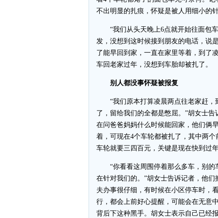
不出明显的扎痕，怀疑是被人用细小的
“我们从头天晚上6点就开始往面包车
发，没想到这时候接到朋友的电话，说是
了能早回到家，一直在家里等着，到了凌
车回老家过年，没想到车胎却被扎了。
别人都没事怀疑被报复
“我们原本打算凌晨两点往老家赶，到
了，留给我们的全都是憋屈。”胡女士告
在问爸爸妈妈什么时候能回家，他们俩
着，可现在4个车轮都被扎了，其中两个
车轮就要三四百元，关键是现在快到过
“你看看这周围停着那么多车，别的车
在针对我们的。”胡女士告诉记者，他们
夫办事很仔细，有时候在小区停车时，
行，都会上前好心提醒，可能会在无意
背后下这种黑手。胡女士表示自己已经报警