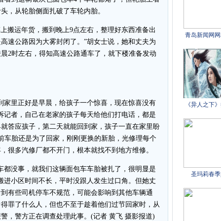
针头，从轮胎侧面扎破了车轮内胎。
上搬运年货，搬到晚上9点左右，整理好东西准备出
高速公路因为大雾封闭了。”胡女士说，她和丈夫为
晨2时左右，得知高速公路通车了，就下楼准备发动
家里正好是早晨，给孩子一个惊喜，现在惊喜没有
诉记者，自己在老家的孩子每天给他们打电话，都是
早就答应孩子，第二天就能回到家，孩子一直在家里盼
前车胎还是为了回家，刚刚更换的新胎，光修理每个
年，很多汽修厂都不开门，根本就找不到地方维修。
都没事，就我们这辆面包车车胎被扎了，很明显是
搬进小区时间不长，平时没跟人发生过口角。但她丈
看到有些司机停车不规范，可能会影响到其他车辆通
中得罪了什么人，但也不至于趁着他们过节回家时，从
，警方正在调查处理此事。(记者 黄飞 摄影报道)