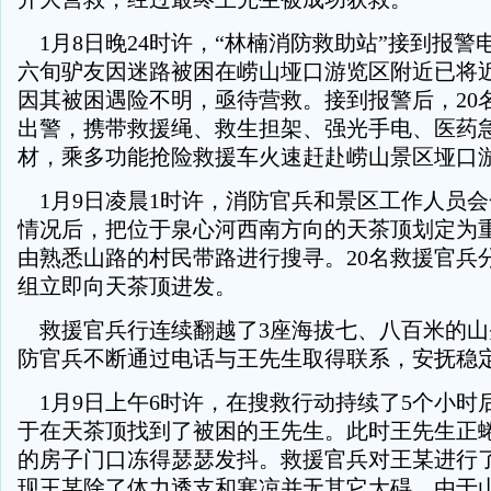
1月8日晚24时许，“林楠消防救助站”接到报警
六旬驴友因迷路被困在崂山垭口游览区附近已将近
因其被困遇险不明，亟待营救。接到报警后，20
出警，携带救援绳、救生担架、强光手电、医药
材，乘多功能抢险救援车火速赶赴崂山景区垭口
1月9日凌晨1时许，消防官兵和景区工作人员
情况后，把位于泉心河西南方向的天茶顶划定为
由熟悉山路的村民带路进行搜寻。20名救援官兵
组立即向天茶顶进发。
救援官兵行连续翻越了3座海拔七、八百米的山
防官兵不断通过电话与王先生取得联系，安抚稳
1月9日上午6时许，在搜救行动持续了5个小时
于在天茶顶找到了被困的王先生。此时王先生正
的房子门口冻得瑟瑟发抖。救援官兵对王某进行
现王某除了体力透支和寒凉并无其它大碍。由于