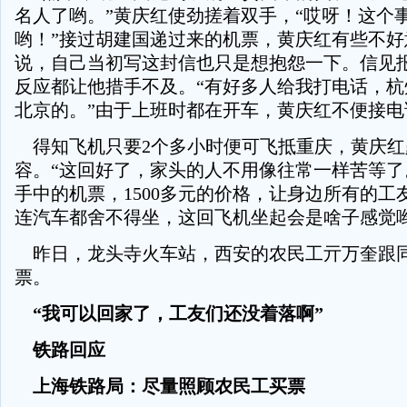
名人了哟。”黄庆红使劲搓着双手，“哎呀！这个
哟！”接过胡建国递过来的机票，黄庆红有些不好
说，自己当初写这封信也只是想抱怨一下。信见
反应都让他措手不及。“有好多人给我打电话，杭
北京的。”由于上班时都在开车，黄庆红不便接电
得知飞机只要2个多小时便可飞抵重庆，黄庆红
容。“这回好了，家头的人不用像往常一样苦等了
手中的机票，1500多元的价格，让身边所有的工
连汽车都舍不得坐，这回飞机坐起会是啥子感觉哟
昨日，龙头寺火车站，西安的农民工亓万奎跟
票。
“我可以回家了，工友们还没着落啊”
铁路回应
上海铁路局：尽量照顾农民工买票