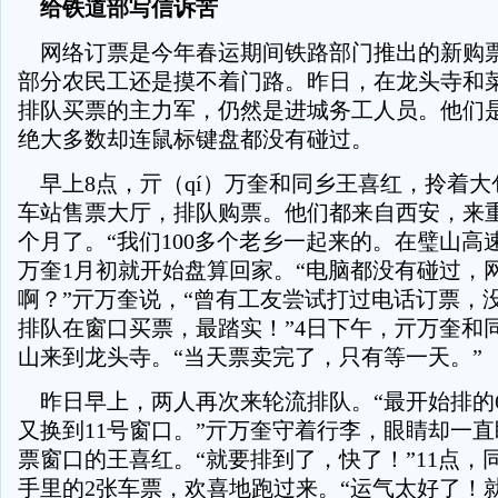
给铁道部写信诉苦
网络订票是今年春运期间铁路部门推出的新购
部分农民工还是摸不着门路。昨日，在龙头寺和
排队买票的主力军，仍然是进城务工人员。他们
绝大多数却连鼠标键盘都没有碰过。
早上8点，亓（qí）万奎和同乡王喜红，拎着大
车站售票大厅，排队购票。他们都来自西安，来
个月了。“我们100多个老乡一起来的。在璧山高
万奎1月初就开始盘算回家。“电脑都没有碰过，
啊？”亓万奎说，“曾有工友尝试打过电话订票，
排队在窗口买票，最踏实！”4日下午，亓万奎和
山来到龙头寺。“当天票卖完了，只有等一天。”
昨日早上，两人再次来轮流排队。“最开始排的
又换到11号窗口。”亓万奎守着行李，眼睛却一
票窗口的王喜红。“就要排到了，快了！”11点，
手里的2张车票，欢喜地跑过来。“运气太好了！