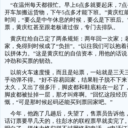
“在温州每天都很忙。早上6点多就要起床，7点
开车加搬运货物，下午5点多才能下班。”黄庆红
时间，“要么是中午休息的时候，要么是下班后。
票，黄庆红甚至跟老板请过假，专门去排队。
黄庆红给自己定了两条规矩：两年回一次家；老
家，免得到时候成了“负担”。“以往我们可以抱
以拼体力。”这是黄庆红的自信资本，用他的话说
冲劲和买票的韧劲。
以前火车速度慢，而且是站票，一站就是三天
乎动弹不得。“好不容易回家，结果鞋子脱不下来
太久，又出了很多汗，脚皮都和鞋底粘在一起了
脚皮都被扯掉一层，那才叫疼啊。”回忆这段经历
慨，“可是那时候起码还能买到票回家吧。”
今年，他跑了几趟后，失望了，售票员告诉他
话订票要早几天的，往彭水的联程票早就卖完了