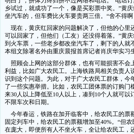
明白了，拼体力终归拼不过网络和电话。“电话订
乡试过，就成功了一个，像是买彩票中奖。”黄庆
坐汽车的，但车费比火车要贵两三倍。“舍不得啊
现在，黄庆红回家的问题解决了，但他的心里还
可以回家了，但他们（工友）还没得着落。”黄庆
到火车票，一些老乡都改坐汽车了，剩下的人就
本组文除署名外由重庆晨报首席记者肖庆华实习
照顾会上网的这部分群体，也有可能损害不会
利益，比如广大农民工。上海铁路局相关负责人
识到这个问题。为此，对于广大农民工群体，今
了一些实惠举措。比如，农民工团体票的订购门
来30人以上降低至10人以上，凑到10个人就可
不限车次和日期。
今年春运，铁路在加开临客中，给农民工的票额
固定列车中，给农民工的票额增加至40%。“但
在庞大，即便所有人不坐火车，全让给农民工，