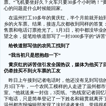
票。“飞机要坐好久？火车只要30多个小时哟！”
心的问题是什么时候能回家。
在温州打工10多年的黄庆红，半个月前就开始
乡的火车票。结果，接连几次都收到同样的答复
售票和电话订票抢光了。1月3日，初中都没毕业
望之余，提笔给铁道部写了一封1000多字的“诉苦
给铁道部写信的农民工找到了
“我当初只是想抱怨一下”
黄庆红的诉苦信引发全国热议，媒体为他买了
仍牵挂买不到火车票的工友
昨日上午接到记者电话时，他还没有见到写信的
月3日下午，一个农民工模样的人走进了温州都市
室。“他就送来一封信，3页纸。”热线室记者回
下电话，只是简单登记了一下姓名和籍贯就离开
温州都市报编辑部发现了这封读者来信，觉得很