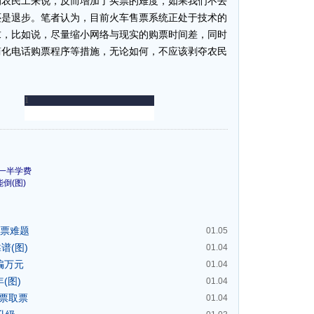
的农民工来说，反而增加了买票的难度，如果我们不去
还是退步。笔者认为，目前火车售票系统正处于技术的
求，比如说，尽量缩小网络与现实的购票时间差，同时
简化电话购票程序等措施，无论如何，不应该剥夺农民
贴一半学费
倒(图)
车票难题
01.05
谱(图)
01.04
骗万元
01.04
(图)
01.04
购票取票
01.04