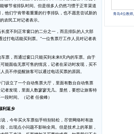
订票，能够节省排队时间。但是很多人仍然习惯于正常渠道
到，他们宁肯带着重重的行李排队，也不愿意尝试新的
籍的农民工对记者表示。
长度不到正常窗口的二分之一，而且排队的人大部
通过打电话能买到票。”一位售票厅工作人员对记者表
车票，而通过窗口只能买到未来8天内的车票。由于
很可能面临无票可售的情况，记者在采访时发现，买不
票人员不停提醒旅客可以通过电话买票的原因。
门设立了一个自动售票大厅，里面有数台自动售票
是记者发现，里面人数寥寥无几。显然，要想让旅客特
一段时间。（记者 任俊峰）
顺利返乡
说，今年买火车票似乎特别轻松，尽管网络时有故
阶段，出现点小问题不影响全局。但是技术上的革新，