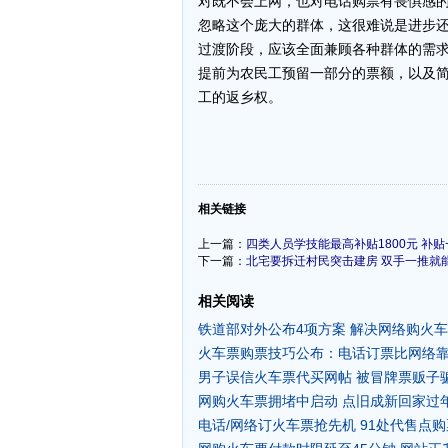
对既不会上网，也对电话购票有畏惧感
忽略这个庞大的群体，这很难说是进步
过渡阶段，应该全面兼顾各种群体的需
提前为农民工预留一部分的票额，以及
工的返乡权。
-
相关链接
上一篇：
四类人员学技能最高补贴1800元 补
下一篇：
北宅要拆迁村民突击建房 双手一推就能
相关阅读
铁道部对外公布4项方案 解决网络购火
火车票购票技巧公布：电话订票比网络靠
男子误信火车票代买网帖 被冒牌票贩子
网购火车票拥堵中启动 点旧成新回家过年
电话/网络订火车票抢先机 91处代售点