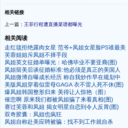
-
相关链接
上一篇：
王菲行程遭直播菜谱都曝光
相关阅读
走红毯拒绝露肉女星
范爷+凤姐女星脸PS谁最美
芙蓉姐姐斥凤姐不择手段
凤姐英文征婚单曝光：哈佛毕业不要亚裔(图)
凤姐留美后谈征婚标准:他必须是真正的美国人
凤姐微博自曝成长经历 称自我炒作早在规划中
美版凤姐穿着似雷母GAGA 衣不雷人死不休(图)
爆凤姐韩国整形归来 美得让人惊艳（图）
催悲啊 原来我们都被凤姐骗了来看真相(图)
赛过芙蓉和凤姐 揭女明星自恋到令人反胃(图)
双奇胶囊：凤姐也疯狂
凤姐自称赴美应聘被骗：找不到工作就自杀